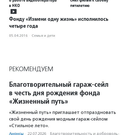
о работе видеооператора
снял фильм к своему
в НКО
пятилетию
Фонду «Измени одну жизнь» исполнилось
четыре года
05.04.2016
·
Семья и дети
РЕКОМЕНДУЕМ
Благотворительный гараж-сейл
в честь дня рождения фонда
«Жизненный путь»
«Жизненный путь» приглашает отпраздновать
свой день рождения модным гараж-сейлом
«Стильное лето».
Анонсы
·
22.07.2026
·
Благотвори­тель­ность и доброволь­