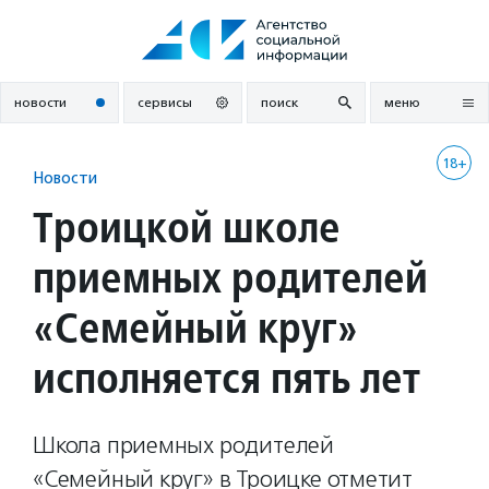
Перейти
к
содержанию
новости
сервисы
поиск
меню
18+
Новости
Троицкой школе
приемных родителей
«Семейный круг»
исполняется пять лет
Школа приемных родителей
«Семейный круг» в Троицке отметит