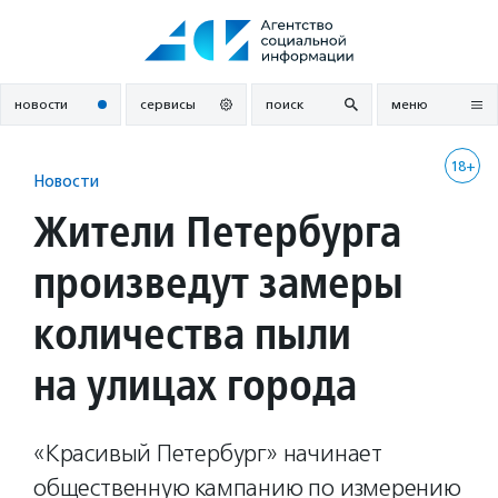
Перейти
к
содержанию
новости
сервисы
поиск
меню
18+
Новости
Жители Петербурга
произведут замеры
количества пыли
на улицах города
«Красивый Петербург» начинает
общественную кампанию по измерению