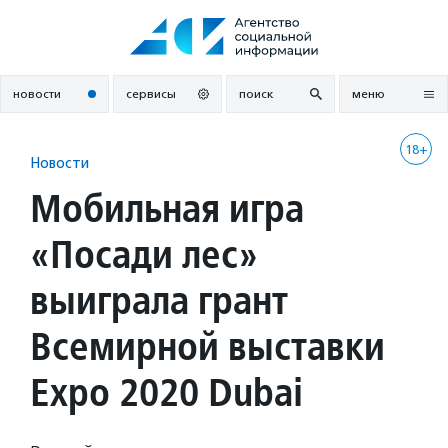
Перейти
к
содержанию
новости
сервисы
поиск
меню
18+
Новости
Мобильная игра
«Посади лес»
выиграла грант
Всемирной выставки
Expo 2020 Dubai