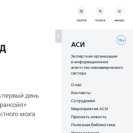
лента
поиск
меню
18+
нд
АСИ
Экспертная организация
и информационное
агентство некоммерческого
сектора
О нас
Контакты
в первый день
Сотрудники
Трансойл»
Мероприятия АСИ
стного мозга
Прислать новость
Полезная библиотека
Наши издания