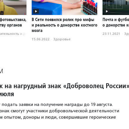
фотовыставка,
В Сети появился ролик про мифы
Почта и футб
тву органов
и реальность о донорстве костного
о донорстве к
мозга
­тель­ность и доброволь­чест­во
23.11.2021
·
Зд
15.06.2022
·
Здоровье
М
к на нагрудный знак «Доброволец России
 июля
 подать заявки на получение награды до 19 августа.
знак смогут участники добровольческой деятельности
м опытом, доноры и люди, совершившие героические