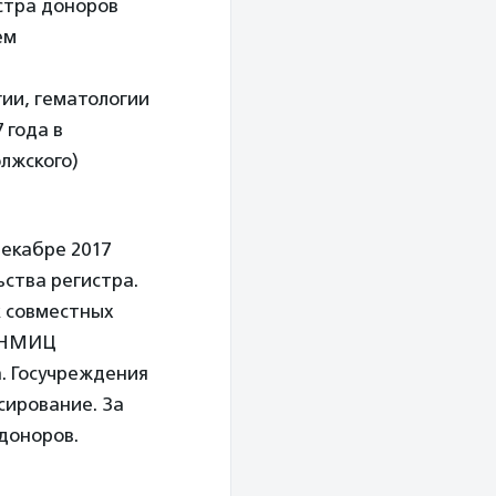
стра доноров
ем
гии, гематологии
 года в
лжского)
декабре 2017
ства регистра.
 совместных
о НМИЦ
. Госучреждения
сирование. За
доноров.