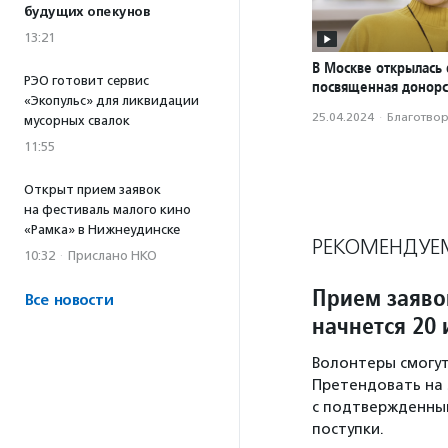
будущих опекунов
13:21
В Москве открылась 
РЭО готовит сервис
посвященная донорс
«Экопульс» для ликвидации
25.04.2024
·
Благотвори
мусорных свалок
11:55
Открыт прием заявок
на фестиваль малого кино
«Рамка» в Нижнеудинске
РЕКОМЕНДУЕ
10:32
·
Прислано НКО
Прием заяво
Все новости
начнется 20
Волонтеры смогут
Претендовать на 
с подтвержденны
поступки.