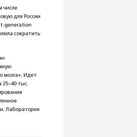
м числе
новую для России
t-generation
олила сократить
ан
мную
о мозга». Идет
25–40 тыс.
ирования
ленное
и. Лаборатория