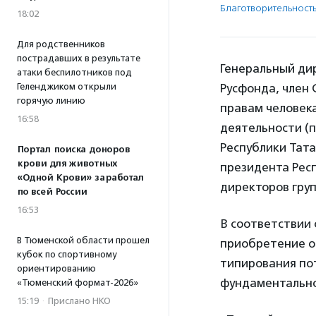
Благотвори­тель­ност
18:02
Для родственников
пострадавших в результате
Генеральный ди
атаки беспилотников под
Геленджиком открыли
Русфонда, член 
горячую линию
правам человек
16:58
деятельности (
Республики Тата
Портал поиска доноров
крови для животных
президента Рес
«Одной Крови» заработал
директоров гру
по всей России
16:53
В соответствии 
В Тюменской области прошел
приобретение о
кубок по спортивному
типирования по
ориентированию
фундаментально
«Тюменский формат-2026»
15:19
·
Прислано НКО