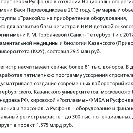
л партнером Русфонда в создании Национального реги
имени Васи Перевощикова в 2013 году. Суммарный объ
группы «Трансойл» на приобретение оборудования,
о для развития базы регистра в НИИ детской онколо
гии имени Р. М. Горбачевой (Санкт-Петербург) и с 2017
аментальной медицины и биологии Казанского (Приво
иверситета (КФУ), составил 29,5 млн руб.
гистр насчитывает сейчас более 81 тыс. доноров. В 
азработал пятилетнюю программу ускорения строитель
усматривает создание современных лабораторий как
тербургского, Казанского университетов, московског
нздрава РФ, кировской «Росплазмы» ФМБА и Русфонда
ения и персонал, а Русфонд – оборудование и финан
альный регистр вырастет до 300 тыс. потенциальных 
рует в проект 1,575 млрд руб.