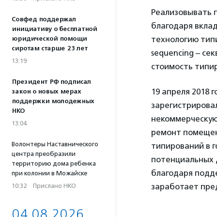
Реализовывать п
Совфед поддержал
благодаря вклад
инициативу о бесплатной
технологию тип
юридической помощи
сиротам старше 23 лет
sequencing – се
13:19
стоимость типир
Президент РФ подписал
19 апреля 2018 
закон о новых мерах
поддержки молодежных
зарегистрирова
НКО
некоммерческую
13:04
ремонт помещен
Волонтеры Наставнического
типирований в 
центра преобразили
потенциальных 
территорию дома ребенка
благодаря подд
при колонии в Можайске
заработает пред
10:32
·
Прислано НКО
04.08.2026