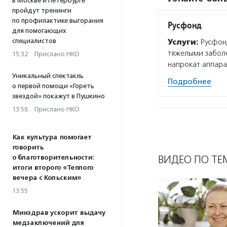
В Москве и Петербурге
пройдут тренинги
по профилактике выгорания
Русфонд
для помогающих
специалистов
Услуги:
Русфонд
тяжелыми забол
15:32
·
Прислано НКО
напрокат аппара
Уникальный спектакль
Подробнее
о первой помощи «Гореть
звездой» покажут в Пушкино
13:58
·
Прислано НКО
Как культура помогает
говорить
ВИДЕО ПО ТЕ
о благотворительности:
итоги второго «Теплого
вечера с Кольским»
13:55
Минздрав ускорит выдачу
медзаключений для