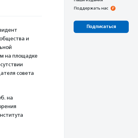
Поддержать нас
Подписаться
зидент
 общества и
льной
ом на площадке
исутствии
ателя совета
б. на
орения
Института