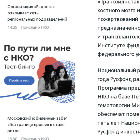
«Трансойл» ста
Организация «Радость»
костного мозга 
открывает сеть
пожертвований 
региональных подразделений
предназначенног
14:25
·
Прислано НКО
и трансплантоло
Институте фунд
федерального ун
Национальный ре
года Русфонд р
Программа пред
НКО на базе Пе
гематологии Ми
обеспечат помещ
Московский юбилейный забег
пять лет Национ
«Без границ» прошел в стиле
ретро
Русфонд инвести
13:30
·
Прислано НКО