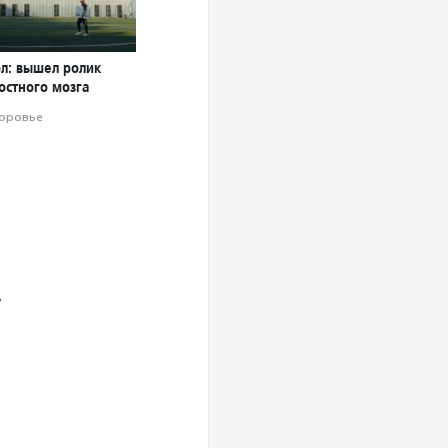
ол: вышел ролик
остного мозга
оровье
»