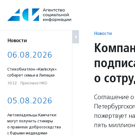
Перейти
к
содержанию
Новости
Новости
Компан
06.08.2026
подпис
Стихобиатлон «Км/вслух»
о сотр
соберет семьи в Липецке
10:32
·
Прислано НКО
Соглашение о
05.08.2026
Петербургско
пожертвует на
Автовладельцы Камчатки
могут получить стикеры
пять миллион
о правилах добрососедства
с бурыми медведями