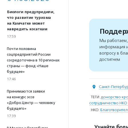
Биологи предупредили,
что развитие туризма
на Камчатке может
навредить косаткам
Поддерж
17:59
Мы работаем, 
информация и
Почти половина
вопросу в бла
соцпредприятий России
достигнем
сосредоточена в 10 регионах
страны — фонд «Наше
будущее»
17:46
Санкт-Петербу
Принимаются заявки
ТЕГИ:
донорство кро
на конкурс эссе
«Добро.Центр — человеку
сотрудничество НКО
будущего»
НКО:
Благотворите
17:39
Узнайте боль