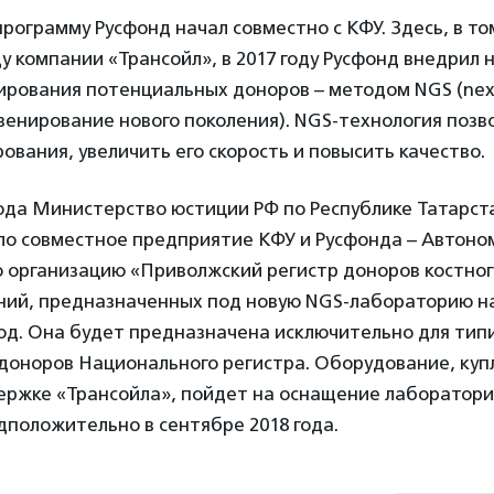
рограмму Русфонд начал совместно с КФУ. Здесь, в то
у компании «Трансойл», в 2017 году Русфонд внедрил 
ирования потенциальных доноров – методом NGS (nex
квенирование нового поколения). NGS-технология позв
ования, увеличить его скорость и повысить качество.
года Министерство юстиции РФ по Республике Татарст
ло совместное предприятие КФУ и Русфонда – Автоно
 организацию «Приволжский регистр доноров костног
ий, предназначенных под новую NGS-лабораторию на 
год. Она будет предназначена исключительно для тип
доноров Национального регистра. Оборудование, куп
ержке «Трансойла», пойдет на оснащение лаборатори
положительно в сентябре 2018 года.