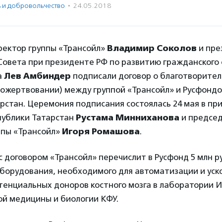
ь и доброволь­чест­во
·
24.05.2018
ректор группы «Трансойл»
Владимир Соколов
и пре
Совета при президенте РФ по развитию гражданского
а
Лев Амбиндер
подписали договор о благотворите
пожертвовании) между группой «Трансойл» и Русфонд
рстан. Церемония подписания состоялась 24 мая в пр
публики Татарстан
Рустама Минниханова
и председ
ппы «Трансойл»
Игоря Ромашова
.
с договором «Трансойл» перечислит в Русфонд 5 млн ру
борудования, необходимого для автоматизации и уск
тенциальных доноров костного мозга в лаборатории 
й медицины и биологии КФУ.