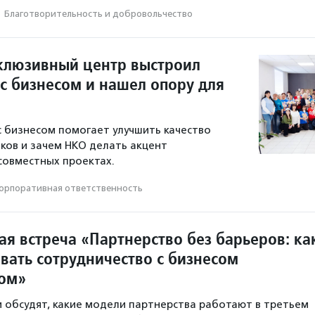
·
Благотвори­тель­ность и доброволь­чест­во
нклюзивный центр выстроил
 с бизнесом и нашел опору для
с бизнесом помогает улучшить качество
ков и зачем НКО делать акцент
совместных проектах.
орпоративная ответственность
я встреча «Партнерство без барьеров: ка
вать сотрудничество с бизнесом
вом»
и обсудят, какие модели партнерства работают в третьем