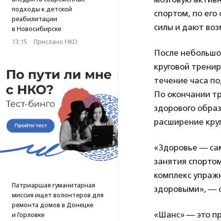
подходы к детской
спортом, по его
реабилитации
силы и дают во
в Новосибирске
13:15
·
Прислано НКО
После небольшог
круговой тренир
течение часа по
По окончании т
здорового образ
расширение круг
«Здоровье — са
занятия спортом
комплекс упраж
Патриаршая гуманитарная
здоровыми», — 
миссия ищет волонтеров для
ремонта домов в Донецке
«Шанс» — это пр
и Горловке