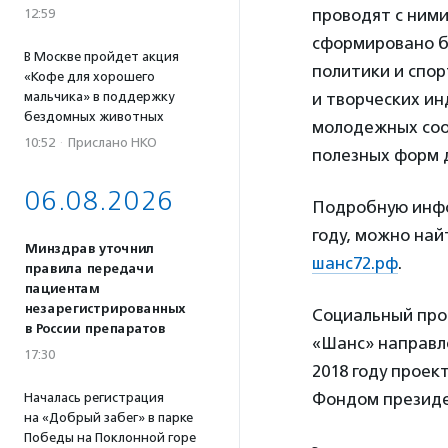
проводят с ними
12:59
сформировано бо
В Москве пройдет акция
политики и спо
«Кофе для хорошего
мальчика» в поддержку
и творческих ин
бездомных животных
молодежных соо
10:52
·
Прислано НКО
полезных форм д
06.08.2026
Подробную инфо
году, можно най
Минздрав уточнил
шанс72.рф
.
правила передачи
пациентам
незарегистрированных
Социальный прое
в России препаратов
«Шанс» направле
17:30
2018 году проек
Фондом президе
Началась регистрация
на «Добрый забег» в парке
Победы на Поклонной горе