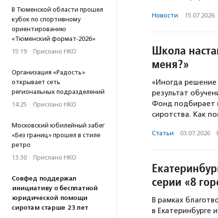
В Тюменской области прошел
Новости
·
15.07.2026
кубок по спортивному
ориентированию
«Тюменский формат-2026»
Школа настав
15:19
·
Прислано НКО
меня?»
Организация «Радость»
«Иногда решение
открывает сеть
региональных подразделений
результат обучени
Фонд подбирает н
14:25
·
Прислано НКО
сиротства. Как п
Московский юбилейный забег
Статьи
·
03.07.2026
·
«Без границ» прошел в стиле
ретро
13:30
·
Прислано НКО
Екатеринбур
серии «8 го
Совфед поддержал
инициативу о бесплатной
юридической помощи
В рамках благотв
сиротам старше 23 лет
в Екатеринбурге 