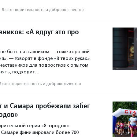
·
Благотвори­тель­ность и доброволь­чест­во
ников: «А вдруг это про
 не быть наставником — тоже хороший
я», — говорят в фонде «В твоих руках».
аставников для подростков с опытом
онять, подходит…
Благотвори­тель­ность и доброволь­чест­во
г и Самара пробежали забег
родов»
орительной серии «8 городов»
и Самаре финишировали более 700