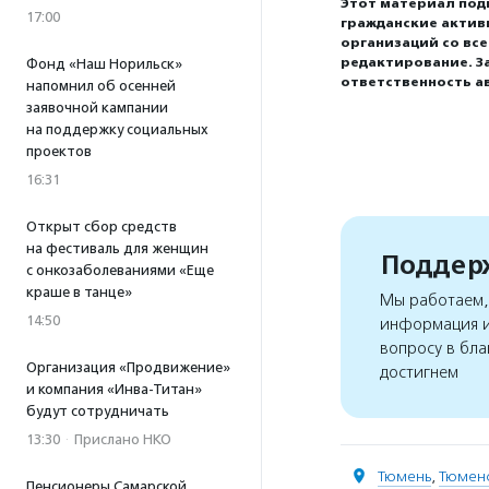
Этот материал под
17:00
гражданские актив
организаций со вс
редактирование. З
Фонд «Наш Норильск»
ответственность а
напомнил об осенней
заявочной кампании
на поддержку социальных
проектов
16:31
Открыт сбор средств
на фестиваль для женщин
Поддерж
с онкозаболеваниями «Еще
краше в танце»
Мы работаем, 
14:50
информация и
вопросу в бла
Организация «Продвижение»
достигнем
и компания «Инва-Титан»
будут сотрудничать
13:30
·
Прислано НКО
Тюмень
,
Тюменс
Пенсионеры Самарской