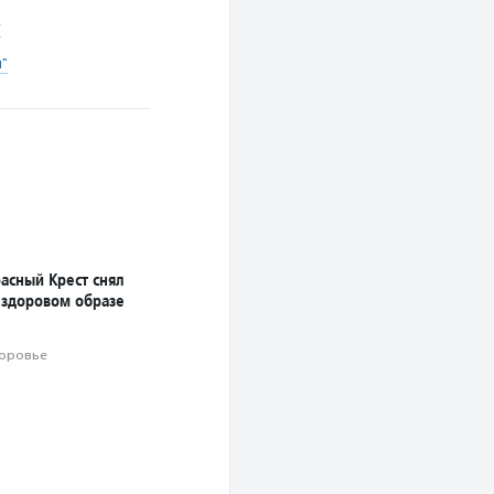
у
"
асный Крест снял
 здоровом образе
оровье