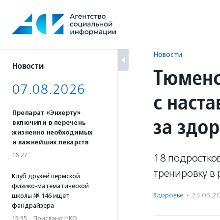
Перейти
к
содержанию
Новости
Новости
Тюменс
07.08.2026
с наст
Препарат «Энхерту»
за здо
включили в перечень
жизненно необходимых
и важнейших лекарств
16:27
18 подростко
тренировку в 
Клуб друзей пермской
физико-математической
Здоровье
·
24.05.2
школы № 146 ищет
фандрайзера
15:35
·
Прислано НКО