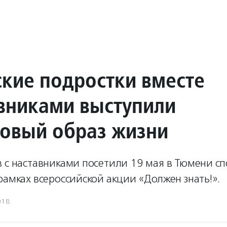
кие подростки вместе
авниками выступили
ровый образ жизни
в с наставниками посетили 19 мая в Тюмени с
рамках всероссийской акции «Должен знать!».
018