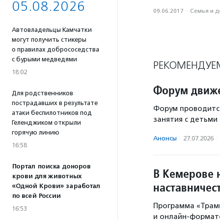
05.08.2026
09.06.2017
·
Семья и д
Автовладельцы Камчатки
могут получить стикеры
о правилах добрососедства
с бурыми медведями
РЕКОМЕНДУЕ
18:02
Форум движе
Для родственников
пострадавших в результате
Форум проводится
атаки беспилотников под
занятия с детьми
Геленджиком открыли
горячую линию
Анонсы
·
27.07.2026
·
16:58
Портал поиска доноров
В Кемерове 
крови для животных
наставничес
«Одной Крови» заработал
по всей России
Программа «Трам
16:53
и онлайн-формат