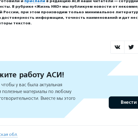
готовили и
прислали
в редакцию АСИ наши читатели — сотрудни
исты. В рубрике «Жизнь НКО» мы публикуем новости от некомм
ей России, при этом производим только минимальное литерату
а достоверность информации, точность наименований и дат нес
вторы текстов.
ите работу АСИ!
чтобы у вас была актуальная
 полезные материалы по любому
готворительности. Вместе мы этого
Внести
кая обл.