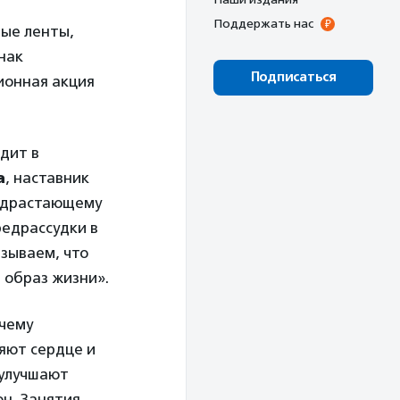
Поддержать нас
ные ленты,
нак
Подписаться
ионная акция
дит в
а
, наставник
подрастающему
редрассудки в
зываем, что
 образ жизни».
очему
яют сердце и
 улучшают
он. Занятия