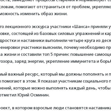
 словам, помогают отстраниться от проблем, укрепляю
зможность изменить образ жизни.
о лекционного экскурса участники «Шанса» приняли у
овке, состоящей из базовых силовых упражнений и ка
дростки и наставники выполнили четыре круга из дес
ренировки участники выяснили, почему необходимо п
а жизни и составили топ 5 причин: повышение самооц
озора, заряд энергии, укрепление иммунитета и борьб
мый важный ресурс, который мы должны пополнять и 
 помогают в этом. Я показал участникам социального
нений, которые можно выполнять каждый день, чтобы
отметил Юрий Осминин.
оект, в котором взрослые люди становятся наставник