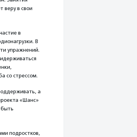
т веру в свои
частие в
рдионагрузки. В
яти упражнений.
ридерживаться
енки,
а со стрессом.
поддерживать, а
 проекта «Шанс»
 быть
ами подростков,