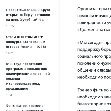
Организаторы с
Проект «Школьный друг»
открыл набор участников
символизирующи
на новый учебный год
солидарности у
15:16
«Должен знать»
Стали известны итоги
конкурса «Заповедные
«Мы сегодня при
острова России — 2026»
поддержку борь
14:21
социального пр
поколению нужно
Минтруд представил
программы повышения
общении с людь
квалификации по ранней
необходимо пост
помощи
и сопровождаемому
проживанию
Тренер фитнес-
13:45
необходимо зан
благотворно воз
Фонд «Катрен» поможет
мозговую активн
внедрить современные