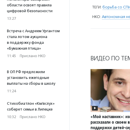
области освоят правила
ТЕГИ:
борьба со С
цифровой безопасности
НКО:
Автономная не
13:27
Встреча с Андреем Ургантом
стала лотом аукциона
в поддержку фонда
«Бумажная птица»
11:45
·
Прислано НКО
ВИДЕО ПО ТЕ
В ОП РФ предложили
установить ежегодные
выплаты на сборы в школу
11:24
Стихобиатлон «Км/вслух»
соберет семьи в Липецке
«Мой наставник»: и
10:32
·
Прислано НКО
рассказали о своем 
поддержки детей-си