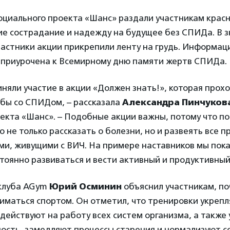
оциального проекта «Шанс» раздали участникам крас
е сострадание и надежду на будущее без СПИДа. В з
частники акции прикрепили ленту на грудь. Информац
 приурочена к Всемирному дню памяти жертв СПИДа.
няли участие в акции «Должен знать!», которая прохо
бы со СПИДом, – рассказала
Александра Пинчуков
оекта «Шанс». – Подобные акции важны, потому что 
 не только рассказать о болезни, но и развеять все п
ми, живущими с ВИЧ. На примере наставников мы пока
оянно развиваться и вести активный и продуктивный
клуба AGym
Юрий Осминин
объяснил участникам, п
иматься спортом. Он отметил, что тренировки укрепл
действуют на работу всех систем организма, а также
ость, замедляют процессы старения и нормализуют с