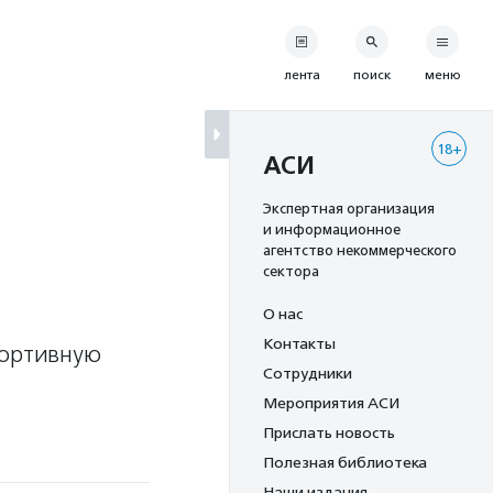
лента
поиск
меню
18+
АСИ
Экспертная организация
и информационное
агентство некоммерческого
сектора
О нас
Контакты
портивную
Сотрудники
Мероприятия АСИ
Прислать новость
Полезная библиотека
Наши издания