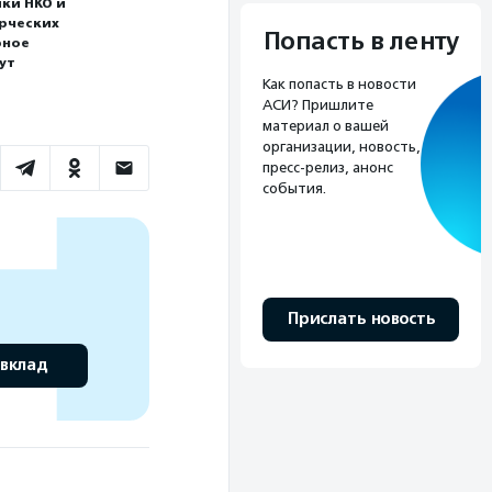
ки НКО и
ерческих
Попасть в ленту
рное
ут
Как попасть в новости
АСИ? Пришлите
материал о вашей
организации, новость,
пресс-релиз, анонс
события.
Прислать новость
 вклад