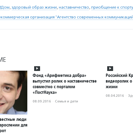
ПИДом
,
здоровый образ жизни
,
наставничество
,
приобщение к спорт
коммерческая организация "Агентство современных коммуникаций
МЕ
Фонд «Арифметика добра»
Российский Кр
выпустил ролик о наставничестве
видеоролик о
совместно с порталом
жизни
«ПостНаука»
08.04.2016
·
Зд
08.09.2016
·
Семья и дети
звестные люди
взрослении для
рот