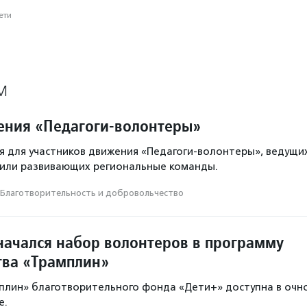
ети
М
ния «Педагоги-волонтеры»
 для участников движения «Педагоги-волонтеры», ведущи
 или развивающих региональные команды.
Благотвори­тель­ность и доброволь­чест­во
начался набор волонтеров в программу
тва «Трамплин»
плин» благотворительного фонда «Дети+» доступна в очн
е.