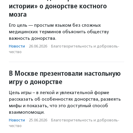
истории» о донорстве костного
мозга
Его цель — простым языком без сложных
медицинских терминов объяснить обществу
важность донорства.
Новости
·
26.06.2026
·
Благотвори­тель­ность и доброволь­
чест­во
В Москве презентовали настольную
игру о донорстве
Цель игры – в легкой и увлекательной форме
рассказать об особенностях донорства, развеять
мифы и показать, что это доступный способ
взаимопомощи.
Новости
·
25.06.2026
·
Благотвори­тель­ность и доброволь­
чест­во