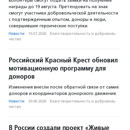
Волонтеры смогут подать заявки на получение
награды до 19 августа. Претендовать на знак
смогут участники добровольческой деятельности
с подтвержденным опытом, доноры и люди,
совершившие героические поступки.
Новости
·
10.07.2026
·
Благотвори­тель­ность и доброволь­
чест­во
Российский Красный Крест обновил
мотивационную программу для
доноров
Изменения внесли после обратной связи от самих
доноров и координаторов донорского движения.
Новости
·
30.06.2026
·
Благотвори­тель­ность и доброволь­
чест­во
В России создали проект «Живые