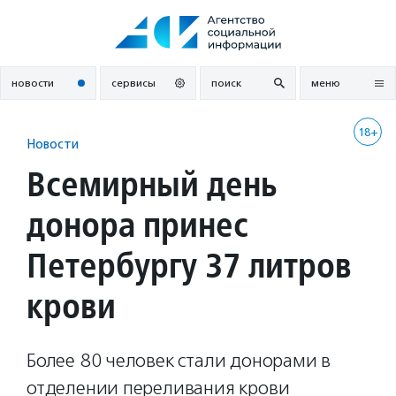
Перейти
к
содержанию
новости
сервисы
поиск
меню
18+
Новости
Всемирный день
донора принес
Петербургу 37 литров
крови
Более 80 человек стали донорами в
отделении переливания крови