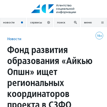
Перейти
к
содержанию
новости
сервисы
поиск
меню
18+
Новости
Фонд развития
образования «Айкью
Опшн» ищет
региональных
координаторов
проекта в СЗФО