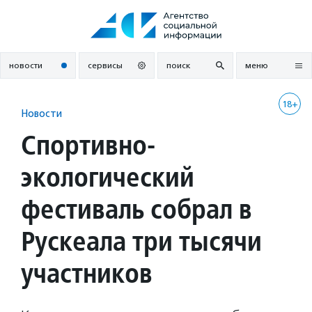
Перейти
к
содержанию
новости
сервисы
поиск
меню
18+
Новости
Спортивно-
экологический
фестиваль собрал в
Рускеала три тысячи
участников