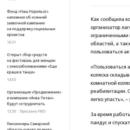
Фонд «Наш Норильск»
напомнил об осенней
Как сообщила к
заявочной кампании
организатор ла
на поддержку социальных
проектов
ограниченными 
16:31
областей, а так
пользоваться ак
Открыт сбор средств
на фестиваль для женщин
«Пользоваться а
с онкозаболеваниями «Еще
краше в танце»
коляска складыв
14:50
комнатной коля
реабилитации. О
Организация «Продвижение»
и компания «Инва-Титан»
легко упасть», 
будут сотрудничать
13:30
·
Прислано НКО
За время работы
пандус и спускат
Пенсионеры Самарской
области освоят правила