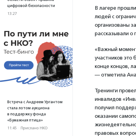
цифровой безопасности
В лагере прошл
13:27
людей с огранич
организованы з
рассказывали о 
«Важный момент:
участников это 
конце концов, л
— отметила Ана
Тренинги прове
инвалидов «Инва
Встреча с Андреем Ургантом
получил поддер
стала лотом аукциона
в поддержку фонда
оказании самоп
«Бумажная птица»
жизнедеятельно
11:45
·
Прислано НКО
правовых вопрос