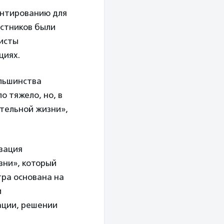
ентированию для
астников были
ристы
циях.
ольшинства
о тяжело, но, в
ятельной жизни»,
зация
зни», который
тра основана на
и
ации, решении