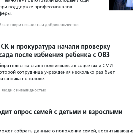
 в темноте» подготовили молодые люди
 при поддержке профессионалов
феры.
Благотвори­тель­ность и доброволь­чест­во
 СК и прокуратура начали проверку
сада после избиения ребенка с ОВЗ
ирательства стала появившаяся в соцсетях и СМИ
которой сотрудница учреждения несколько раз бьет
итанника по голове.
·
Люди с инвалидностью
дит опрос семей с детьми и взрослыми
может собрать данные о положении семей, воспитывающи