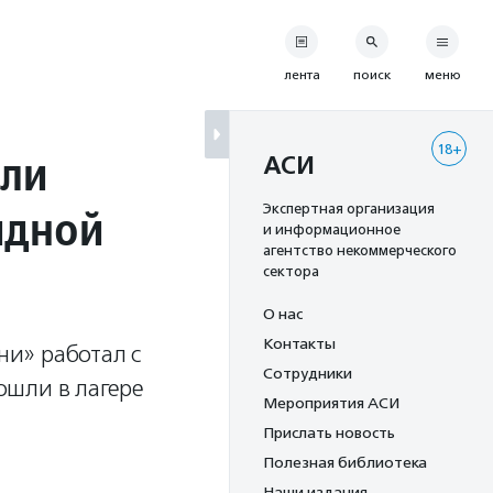
лента
поиск
меню
18+
шли
АСИ
идной
Экспертная организация
и информационное
агентство некоммерческого
сектора
О нас
Контакты
и» работал с
Сотрудники
ошли в лагере
Мероприятия АСИ
Прислать новость
Полезная библиотека
Наши издания