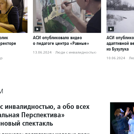
олик
АСИ опубликовало видео
АСИ опублико
иректоре
о педагоге центра «Равные»
адаптивной в
из Бузулука
13.06.2024
·
Люди с инвалидностью
ор
10.06.2024
·
Лю
М
с инвалидностью, а обо всех
ральная Перспектива»
 новый спектакль