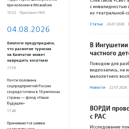
Спектакль «Свет
при колонии в Можайске
с инвалидностью
10:32
·
Прислано НКО
из театральной с
Статьи
·
24.07.2026
·
04.08.2026
В Ингушетии
Биологи предупредили,
что развитие туризма
частного дет
на Камчатке может
навредить косаткам
Поводом для разб
17:59
видеозапись, на 
малолетнего восп
Почти половина
соцпредприятий России
Новости
·
22.07.2026
сосредоточена в 10 регионах
страны — фонд «Наше
будущее»
ВОРДИ прово
17:46
с РАС
Принимаются заявки
Исследование по
на конкурс эссе