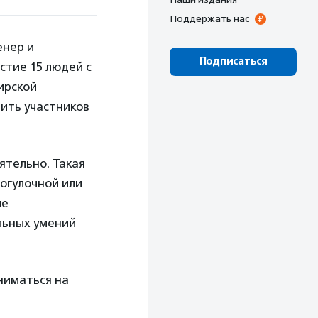
Поддержать нас
енер и
Подписаться
астие 15 людей с
ирской
чить участников
ятельно. Такая
рогулочной или
ме
альных умений
ниматься на