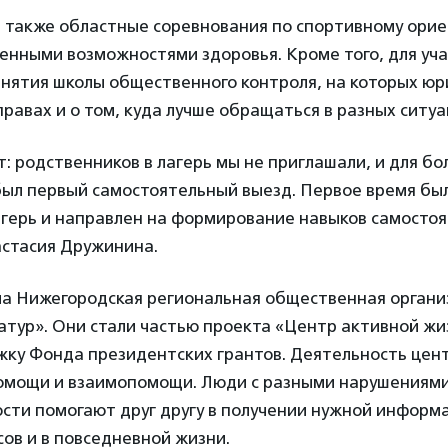
и также областные соревнования по спортивному ори
енными возможностями здоровья. Кроме того, для уч
анятия школы общественного контроля, на которых ю
правах и о том, куда лучше обращаться в разных ситуа
 родственников в лагерь мы не приглашали, и для б
был первый самостоятельный выезд. Первое время был
агерь и направлен на формирование навыков самосто
стасия Дружинина.
ла Нижегородская региональная общественная органи
тур». Они стали частью проекта «Центр активной жи
жку Фонда президентских грантов. Деятельность цен
омощи и взаимопомощи. Люди с разными нарушениям
сти помогают друг другу в получении нужной информ
ов и в повседневной жизни.