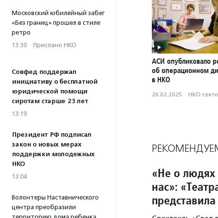
Московский юбилейный забег
«Без границ» прошел в стиле
ретро
13:30
·
Прислано НКО
АСИ опубликовало р
об операционном д
Совфед поддержал
в НКО
инициативу о бесплатной
юридической помощи
26.02.2025
·
НКО-сект
сиротам старше 23 лет
13:19
Президент РФ подписал
закон о новых мерах
РЕКОМЕНДУЕ
поддержки молодежных
НКО
«Не о людях 
13:04
нас»: «Теат
представила
Волонтеры Наставнического
центра преобразили
территорию дома ребенка