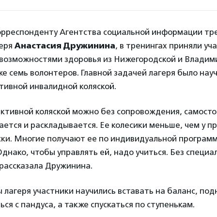
орреспонденту Агентства социальной информации тр
геря
Анастасия Дружинина
, в тренингах приняли уч
возможностями здоровья из Нижегородской и Владим
же семь волонтеров. Главной задачей лагеря было нау
тивной инвалидной коляской.
ктивной коляской можно без сопровождения, самосто
ается и раскладывается. Ее колесики меньше, чем у п
ски. Многие получают ее по индивидуальной програм
днако, чтобы управлять ей, надо учиться. Без специ
– рассказала Дружинина.
 лагеря участники научились вставать на баланс, под
ься с пандуса, а также спускаться по ступенькам.