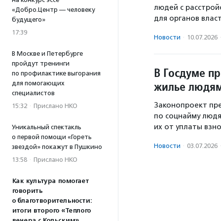
людей с расстрой
«Добро.Центр — человеку
для органов власт
будущего»
17:39
Новости
·
10.07.2026
В Москве и Петербурге
пройдут тренинги
В Госдуме п
по профилактике выгорания
жилье людям
для помогающих
специалистов
Законопроект пр
15:32
·
Прислано НКО
по соцнайму людям
их от уплаты взно
Уникальный спектакль
о первой помощи «Гореть
Новости
·
03.07.2026
звездой» покажут в Пушкино
13:58
·
Прислано НКО
Как культура помогает
говорить
о благотворительности:
итоги второго «Теплого
вечера с Кольским»