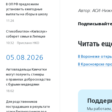
В ОП РФ предложили
установить ежегодные
Автор: АСИ-Ниж
выплаты на сборы в школу
11:24
Подписывайтес
Стихобиатлон «Км/вслух»
соберет семьи в Липецке
Читать ещ
10:32
·
Прислано НКО
05.08.2026
В Воронеже откры
В Красноярске пр
Автовладельцы Камчатки
могут получить стикеры
о правилах добрососедства
с бурыми медведями
18:02
Поддерж
Для родственников
пострадавших в результате
Мы работаем, 
атаки беспилотников под