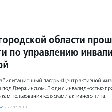
городской области про
ги по управлению инвал
ой
абилитационный лагерь «Центр активной жизн
я под Дзержинском. Люди с инвалидностью пр
кам пользования колясками активного типа.
ью
·
27.07.2018