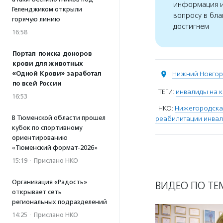
информация и
Геленджиком открыли
вопросу в бла
горячую линию
достигнем
16:58
Портал поиска доноров
крови для животных
«Одной Крови» заработал
Нижний Новго
по всей России
ТЕГИ:
инвалиды на 
16:53
НКО:
Нижегородская
В Тюменской области прошел
реабилитации инвал
кубок по спортивному
ориентированию
«Тюменский формат-2026»
15:19
·
Прислано НКО
Организация «Радость»
ВИДЕО ПО ТЕ
открывает сеть
региональных подразделений
14:25
·
Прислано НКО