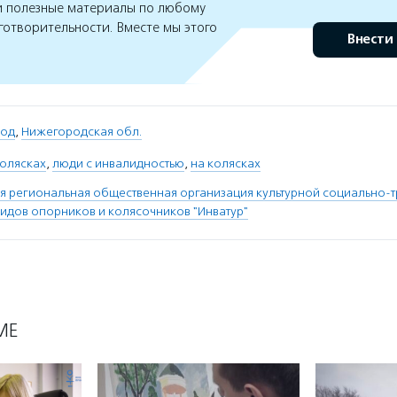
 полезные материалы по любому
готворительности. Вместе мы этого
Внести
род
,
Нижегородская обл.
колясках
,
люди с инвалидностью
,
на колясках
 региональная общественная организация культурной социально-
идов опорников и колясочников "Инватур"
МЕ