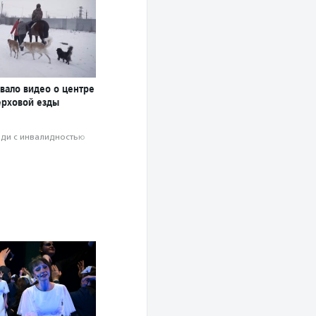
вало видео о центре
ерховой езды
ди с инвалидностью