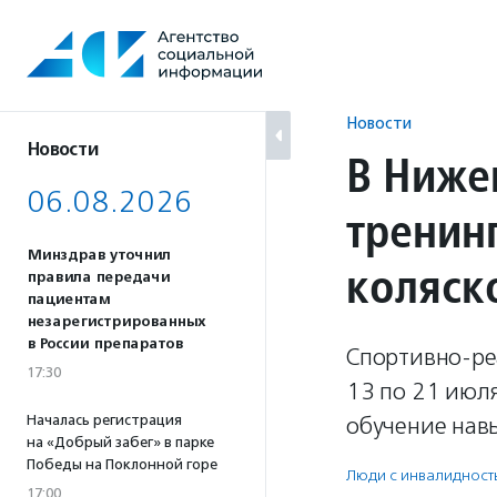
Перейти
к
содержанию
Новости
Новости
В Ниже
06.08.2026
тренин
Минздрав уточнил
коляск
правила передачи
пациентам
незарегистрированных
в России препаратов
Спортивно-ре
17:30
13 по 21 июл
Началась регистрация
обучение навы
на «Добрый забег» в парке
Победы на Поклонной горе
Люди с инвалидност
17:00