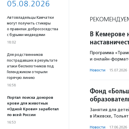
05.08.2026
Автовладельцы Камчатки
РЕКОМЕНДУЕ
могут получить стикеры
о правилах добрососедства
В Кемерове 
с бурыми медведями
наставничес
18:02
Программа «Трам
Для родственников
и онлайн-формат
пострадавших в результате
атаки беспилотников под
Новости
·
15.07.2026
Геленджиком открыли
горячую линию
16:58
Фонд «Больш
образовател
Портал поиска доноров
крови для животных
«Одной Крови» заработал
Занятия для дете
по всей России
в Ижевске, Толья
16:53
Новости
·
17.06.2026