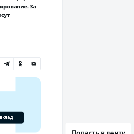
ирование. За
есут
 вклад
Попасть в ленту