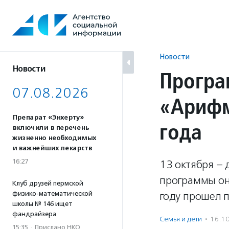
Перейти
к
содержанию
Новости
Новости
Програ
07.08.2026
«Арифм
Препарат «Энхерту»
года
включили в перечень
жизненно необходимых
и важнейших лекарств
16:27
13 октября –
программы он
Клуб друзей пермской
физико-математической
году прошел 
школы № 146 ищет
фандрайзера
Семья и дети
·
16.1
15:35
·
Прислано НКО