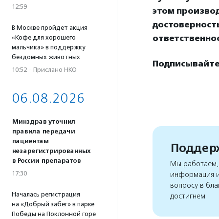
12:59
этом произво
достоверност
В Москве пройдет акция
ответственнос
«Кофе для хорошего
мальчика» в поддержку
бездомных животных
Подписывайтес
10:52
·
Прислано НКО
06.08.2026
Минздрав уточнил
правила передачи
пациентам
Поддерж
незарегистрированных
в России препаратов
Мы работаем, 
17:30
информация и
вопросу в бла
Началась регистрация
достигнем
на «Добрый забег» в парке
Победы на Поклонной горе