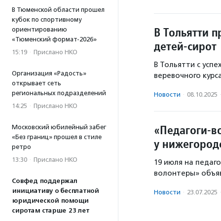
В Тюменской области прошел
кубок по спортивному
В Тольятти п
ориентированию
«Тюменский формат-2026»
детей-сирот
15:19
·
Прислано НКО
В Тольятти с усп
Организация «Радость»
веревочного курса
открывает сеть
региональных подразделений
Новости
·
08.10.2025
14:25
·
Прислано НКО
«Педагоги-в
Московский юбилейный забег
«Без границ» прошел в стиле
у нижегород
ретро
13:30
·
Прислано НКО
19 июля на педаг
волонтеры» объяв
Совфед поддержал
инициативу о бесплатной
Новости
·
23.07.2025
юридической помощи
сиротам старше 23 лет