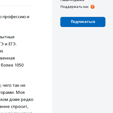
Поддержать нас
ю профессию и
Подписаться
опытные
Э и ЕГЭ.
их
твенная
 более 1050
 чего так не
иторами. Моя
ском доме редко
ренне спросит,