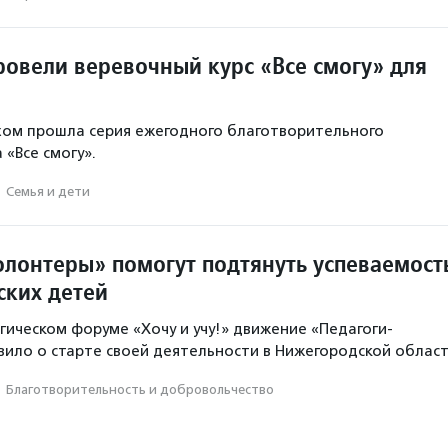
ровели веревочный курс «Все смогу» для
ехом прошла серия ежегодного благотворительного
 «Все смогу».
·
Семья и дети
олонтеры» помогут подтянуть успеваемост
ских детей
огическом форуме «Хочу и учу!» движение «Педагоги-
ило о старте своей деятельности в Нижегородской област
·
Благотвори­тель­ность и доброволь­чест­во