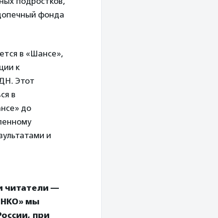
ьных подростков,
одопечный фонда
ется в «Шансе»,
ции к
ДН. Этот
ся в
ансе» до
епенному
зультатами и
и читатели —
 НКО» мы
оссии, при