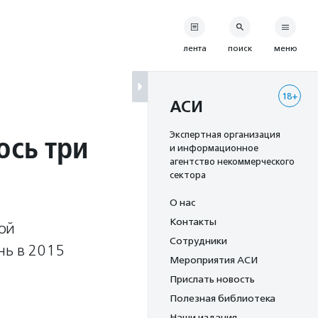
лента
поиск
меню
18+
АСИ
сь три
Экспертная организация
и информационное
агентство некоммерческого
сектора
О нас
Контакты
ой
Сотрудники
нь в 2015
Мероприятия АСИ
Прислать новость
Полезная библиотека
Наши издания