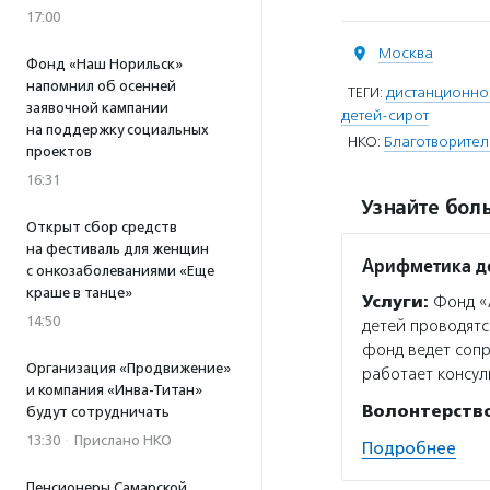
17:00
Москва
Фонд «Наш Норильск»
напомнил об осенней
ТЕГИ:
дистанционно
заявочной кампании
детей-сирот
на поддержку социальных
НКО:
Благотворите
проектов
16:31
Узнайте боль
Открыт сбор средств
на фестиваль для женщин
Арифметика д
с онкозаболеваниями «Еще
краше в танце»
Услуги:
Фонд «
14:50
детей проводятс
фонд ведет сопр
Организация «Продвижение»
работает консу
и компания «Инва-Титан»
Волонтерств
будут сотрудничать
13:30
·
Прислано НКО
Подробнее
Пенсионеры Самарской