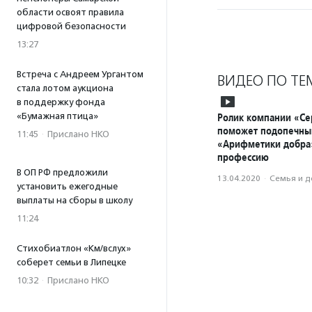
области освоят правила
цифровой безопасности
13:27
Встреча с Андреем Ургантом
ВИДЕО ПО ТЕ
стала лотом аукциона
в поддержку фонда
«Бумажная птица»
Ролик компании «Се
поможет подопечн
11:45
·
Прислано НКО
«Арифметики добра
профессию
В ОП РФ предложили
13.04.2020
·
Семья и д
установить ежегодные
выплаты на сборы в школу
11:24
Стихобиатлон «Км/вслух»
соберет семьи в Липецке
10:32
·
Прислано НКО