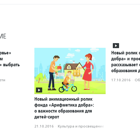
МЕ
рвье»
Новый ролик
ым
добра» и про
» выбрать
рассказывает 
образования д
ети
17.10.2016
·
Об
Новый анимационный ролик
фонда «Арифметика добра»:
о важности образования для
детей-сирот
21.10.2016
·
Культура и просвещение