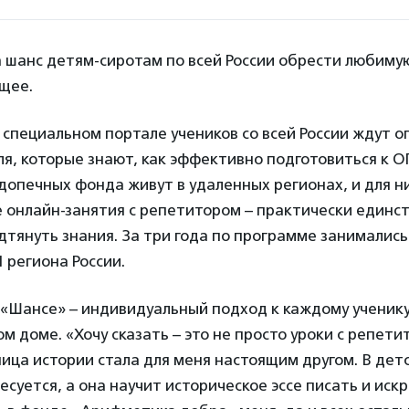
 шанс детям-сиротам по всей России обрести любиму
щее.
специальном портале учеников со всей России ждут 
я, которые знают, как эффективно подготовиться к ОГ
опечных фонда живут в удаленных регионах, и для н
 онлайн-занятия с репетитором – практически единс
тянуть знания. За три года по программе занимались
1 региона России.
«Шансе» – индивидуальный подход к каждому ученику,
ом доме. «Хочу сказать – это не просто уроки с репет
ца истории стала для меня настоящим другом. В дет
есуется, а она научит историческое эссе писать и иск