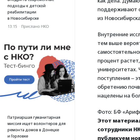
как дела. Думаю
подходы к детской
поддерживают оч
реабилитации
из Новосибирска
в Новосибирске
13:15
·
Прислано НКО
Внутренние иссл
тем выше вероят
самостоятельной
процент растет,
университетах. 
поступления – э
обретению почвы
нацелены на бо
Фото: БФ «Ариф
Патриаршая гуманитарная
Этот материа
миссия ищет волонтеров для
сотрудники НК
ремонта домов в Донецке
и Горловке
публикуем нов