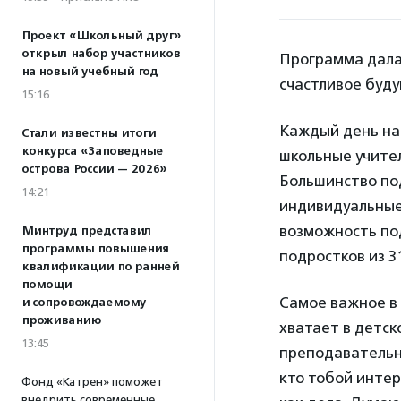
Проект «Школьный друг»
открыл набор участников
Программа дала
на новый учебный год
счастливое буду
15:16
Каждый день на 
Стали известны итоги
конкурса «Заповедные
школьные учител
острова России — 2026»
Большинство под
14:21
индивидуальные
возможность под
Минтруд представил
программы повышения
подростков из 3
квалификации по ранней
помощи
Самое важное в 
и сопровождаемому
проживанию
хватает в детск
13:45
преподавательни
кто тобой интер
Фонд «Катрен» поможет
внедрить современные