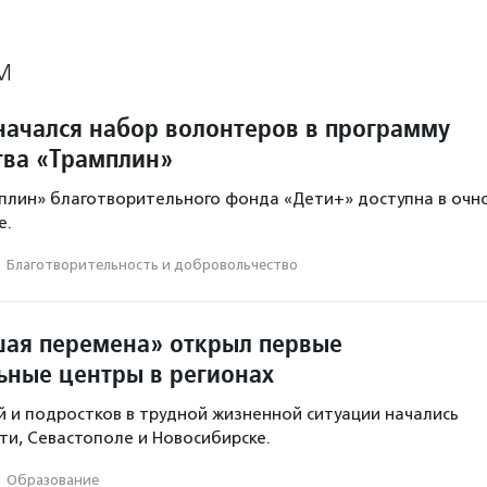
М
начался набор волонтеров в программу
тва «Трамплин»
плин» благотворительного фонда «Дети+» доступна в очн
е.
·
Благотвори­тель­ность и доброволь­чест­во
ая перемена» открыл первые
ьные центры в регионах
й и подростков в трудной жизненной ситуации начались
тти, Севастополе и Новосибирске.
·
Образование