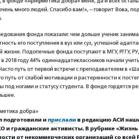
, в фонде «Арифметика добра» меня, да и всех остал
ень много людей. Спасибо вам!», – говорит Вова, п
.
едования фонда показали: чем дольше ученик занима
ность его поступления в вуз или суз, успешной адапта
 жизни. Подопечные фонда поступают в МГУ, РГГУ, РУ
 в 2018 году 44% одиннадцатиклассников начали учить
Часто путь от первой встречи с преподавателем в «Ш
то путь от слабой мотивации и растерянности к пост
 под ногами и статусу студента. В фонде гордятся ре
льшее.
метика добра»
л подготовили и
прислали
в редакцию АСИ наш
О и гражданские активисты. В рубрике «Жизнь
ости от некоммерческих организаций со всей Р