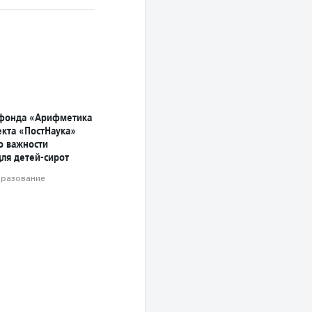
 фонда «Арифметика
екта «ПостНаука»
о важности
ля детей-сирот
разование