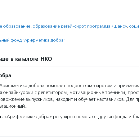
е образование
,
образование детей-сирот
,
программа «Шанс»
,
соци
льный фонд "Арифметика добра"
ше в каталоге НКО
обра
Арифметика добра» помогает подросткам-сиротам и приемным
я онлайн-уроки с репетитором, мотивационные тренинги, про
овождение выпускников, находит и обучает наставников. Для 
льтационный…
о:
«Арифметике добра» регулярно помогают друзья фонда и бл