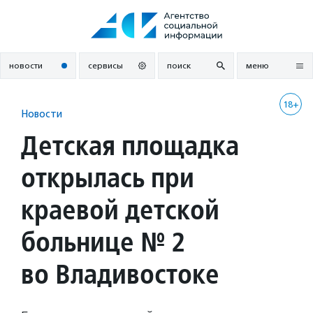
Перейти
к
содержанию
новости
сервисы
поиск
меню
18+
Новости
Детская площадка
открылась при
краевой детской
больнице № 2
во Владивостоке