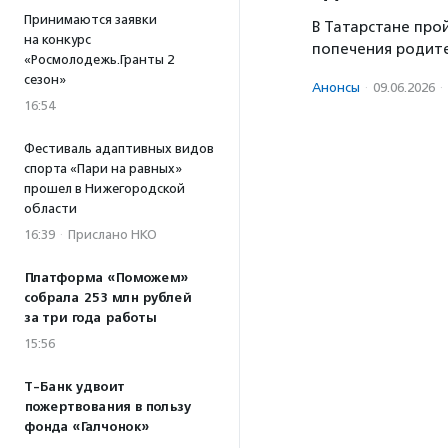
Принимаются заявки
В Татарстане про
на конкурс
попечения родит
«Росмолодежь.Гранты 2
сезон»
Анонсы
·
09.06.2026
·
16:54
Фестиваль адаптивных видов
спорта «Пари на равных»
прошел в Нижегородской
области
16:39
·
Прислано НКО
Платформа «Поможем»
собрала 253 млн рублей
за три года работы
15:56
Т-Банк удвоит
пожертвования в пользу
фонда «Галчонок»