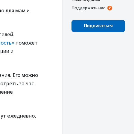
Поддержать нас
но для мам и
Подписаться
телей.
ность»
поможет
ции и
ения. Его можно
треть за час.
чение
нут ежедневно,