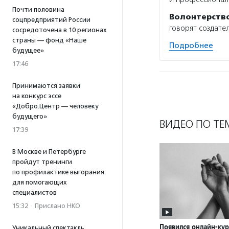
Почти половина
Волонтерств
соцпредприятий России
говорят создате
сосредоточена в 10 регионах
страны — фонд «Наше
Подробнее
будущее»
17:46
Принимаются заявки
на конкурс эссе
«Добро.Центр — человеку
будущего»
ВИДЕО ПО ТЕ
17:39
В Москве и Петербурге
пройдут тренинги
по профилактике выгорания
для помогающих
специалистов
15:32
·
Прислано НКО
Появился онлайн-кур
Уникальный спектакль