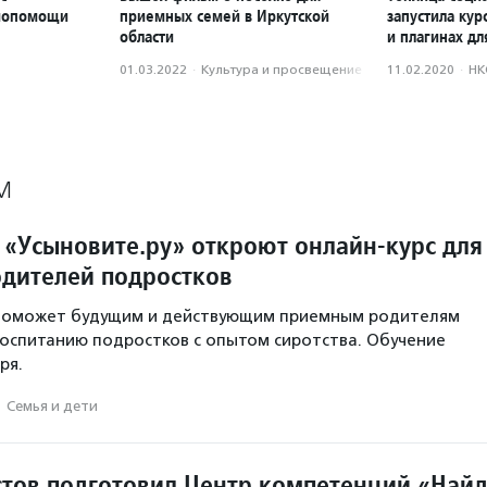
амопомощи
приемных семей в Иркутской
запустила кур
области
и плагинах д
01.03.2022
·
Культура и просвещение
11.02.2020
·
НК
М
 «Усыновите.ру» откроют онлайн-курс для
дителей подростков
 поможет будущим и действующим приемным родителям
воспитанию подростков с опытом сиротства. Обучение
ря.
·
Семья и дети
стов подготовил Центр компетенций «Най