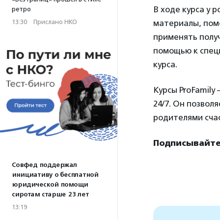
В ходе курса у 
ретро
13:30
·
Прислано НКО
материалы, пом
применять получ
помощью к специ
курса.
Курcы ProFamily
24/7. Он позвол
родителями сча
Подписывайтес
Совфед поддержал
инициативу о бесплатной
юридической помощи
сиротам старше 23 лет
13:19