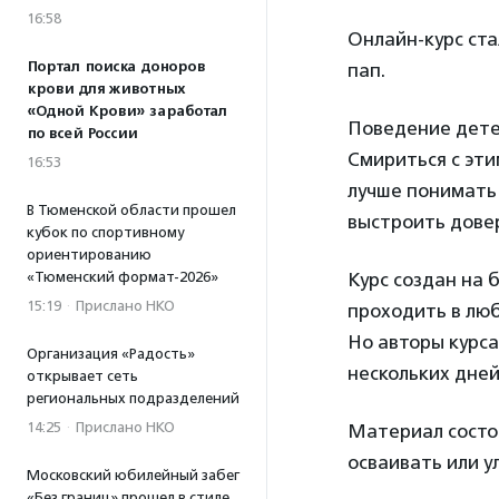
16:58
Онлайн-курс ста
Портал поиска доноров
пап.
крови для животных
«Одной Крови» заработал
Поведение дете
по всей России
Смириться с эт
16:53
лучше понимать
В Тюменской области прошел
выстроить дове
кубок по спортивному
ориентированию
«Тюменский формат-2026»
Курс создан на 
15:19
·
Прислано НКО
проходить в лю
Но авторы курса
Организация «Радость»
нескольких дней
открывает сеть
региональных подразделений
14:25
·
Прислано НКО
Материал состои
осваивать или у
Московский юбилейный забег
«Без границ» прошел в стиле