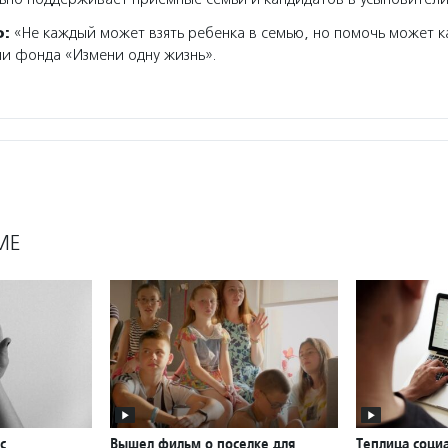
о:
«Не каждый может взять ребенка в семью, но помочь может 
ли фонда «Измени одну жизнь».
МЕ
с
Вышел фильм о поселке для
Теплица соци