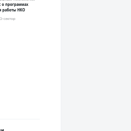
с о программах
ля работы НКО
О-сектор
ди