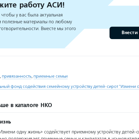
ите работу АСИ!
чтобы у вас была актуальная
 полезные материалы по любому
готворительности. Вместе мы этого
Внести
,
привязанность
,
приемные семьи
ьный фонд содействия семейному устройству детей-сирот "Измени 
ше в каталоге НКО
изнь
змени одну жизнь» содействует приемному устройству детей-
но поддерживает приемные семьи и кандидатов в усыновители