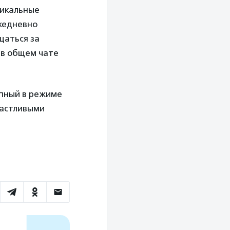
никальные
жедневно
щаться за
 в общем чате
упный в режиме
частливыми