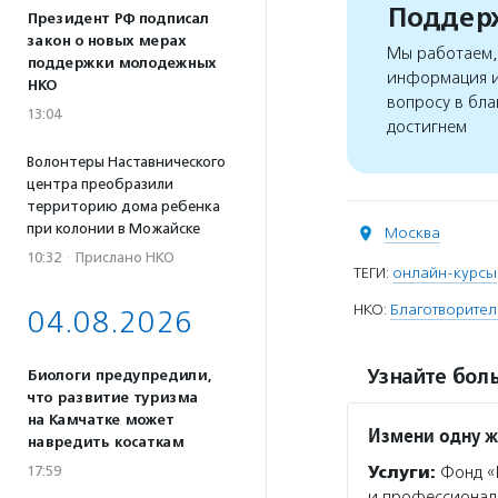
Поддерж
Президент РФ подписал
закон о новых мерах
Мы работаем, 
поддержки молодежных
информация и
НКО
вопросу в бла
13:04
достигнем
Волонтеры Наставнического
центра преобразили
территорию дома ребенка
при колонии в Можайске
Москва
10:32
·
Прислано НКО
ТЕГИ:
онлайн-курсы
НКО:
Благотворител
04.08.2026
Узнайте боль
Биологи предупредили,
что развитие туризма
на Камчатке может
Измени одну ж
навредить косаткам
17:59
Услуги:
Фонд «И
и профессиональ