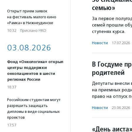
семью»
Открыт прием заявок
на фестиваль малого кино
За первое полуго
«Рамка» в Нижнеудинске
семей прошли обу
10:32
·
Прислано НКО
ступенях курса.
Новости
·
17.07.2026
03.08.2026
Фонд «Онкологика» открыл
В Госдуме п
центры поддержки
родителей
онкопациентов в шести
регионах России
Депутаты внесли 
18:37
на приемных роди
право на отпуск п
Российским студентам могут
разрешить защищать
Новости
·
23.06.2026
дипломы в виде социальных
проектов
17:57
«День аиста»