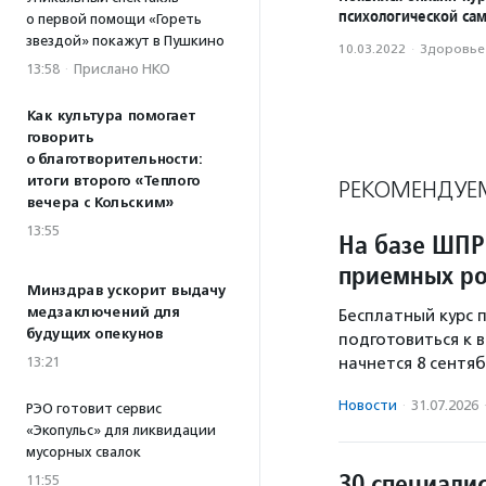
психологической с
о первой помощи «Гореть
звездой» покажут в Пушкино
10.03.2022
·
Здоровье
13:58
·
Прислано НКО
Как культура помогает
говорить
о благотворительности:
итоги второго «Теплого
РЕКОМЕНДУЕ
вечера с Кольским»
13:55
На базе ШПР
приемных ро
Минздрав ускорит выдачу
медзаключений для
Бесплатный курс
будущих опекунов
подготовиться к 
13:21
начнется 8 сентяб
Новости
·
31.07.2026
РЭО готовит сервис
«Экопульс» для ликвидации
мусорных свалок
30 специали
11:55