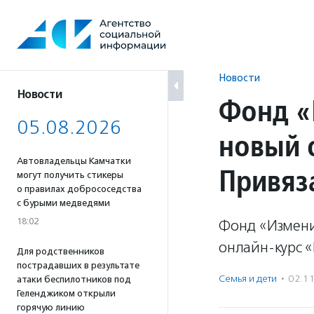
Перейти
к
содержанию
Новости
Новости
Фонд «
05.08.2026
новый 
Автовладельцы Камчатки
Привяз
могут получить стикеры
о правилах добрососедства
с бурыми медведями
18:02
Фонд «Измени
онлайн-курс 
Для родственников
пострадавших в результате
Семья и дети
·
02.1
атаки беспилотников под
Геленджиком открыли
горячую линию