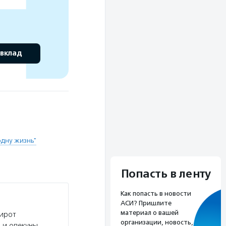
 вклад
одну жизнь"
Попасть в ленту
Как попасть в новости
АСИ? Пришлите
материал о вашей
сирот
организации, новость,
 и опекуны.