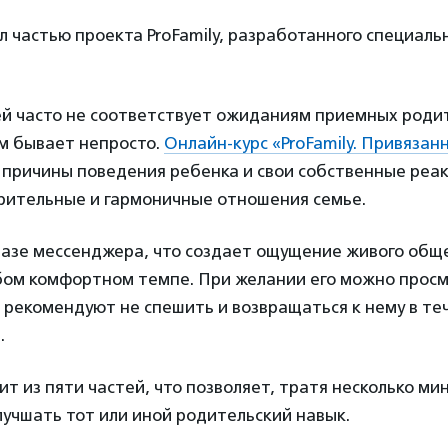
л частью проекта ProFamily, разработанного специаль
й часто не соответствует ожиданиям приемных роди
им бывает непросто.
Онлайн-курс «ProFamily. Привязан
 причины поведения ребенка и свои собственные реак
рительные и гармоничные отношения семье.
базе мессенджера, что создает ощущение живого общ
бом комфортном темпе. При желании его можно просмо
 рекомендуют не спешить и возвращаться к нему в те
.
т из пяти частей, что позволяет, тратя несколько ми
лучшать тот или иной родительский навык.