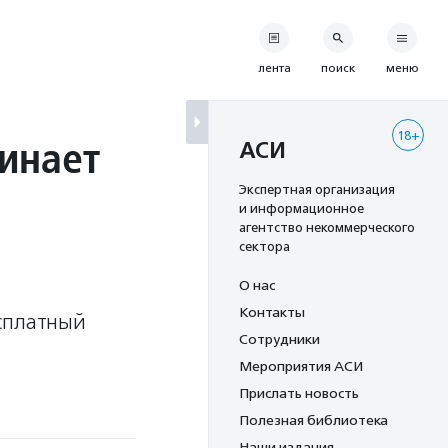
лента
поиск
меню
18+
инает
АСИ
Экспертная организация
и информационное
агентство некоммерческого
сектора
О нас
Контакты
есплатный
Сотрудники
Мероприятия АСИ
Прислать новость
Полезная библиотека
Наши издания