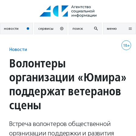
Перейти
к
содержанию
новости
сервисы
поиск
меню
18+
Новости
Волонтеры
организации «Юмира»
поддержат ветеранов
сцены
Встреча волонтеров общественной
организации поддержки и развития