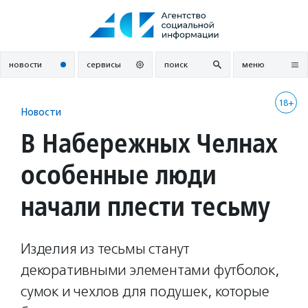
Перейти
к
содержанию
новости
сервисы
поиск
меню
18+
Новости
В Набережных Челнах
особенные люди
начали плести тесьму
Изделия из тесьмы станут
декоративными элементами футболок,
сумок и чехлов для подушек, которые