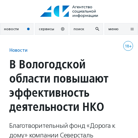
Перейти
к
содержанию
новости
сервисы
поиск
меню
18+
Новости
В Вологодской
области повышают
эффективность
деятельности НКО
Благотворительный фонд «Дорога к
дому» компании Северсталь