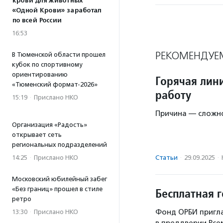
крови для животных
«Одной Крови» заработал
по всей России
16:53
РЕКОМЕНДУЕ
В Тюменской области прошел
кубок по спортивному
ориентированию
Горячая лин
«Тюменский формат-2026»
работу
15:19
·
Прислано НКО
Причина — сложно
Организация «Радость»
открывает сеть
региональных подразделений
14:25
·
Прислано НКО
Статьи
·
29.09.2025
·
Московский юбилейный забег
«Без границ» прошел в стиле
Бесплатная г
ретро
Фонд ОРБИ пригла
13:30
·
Прислано НКО