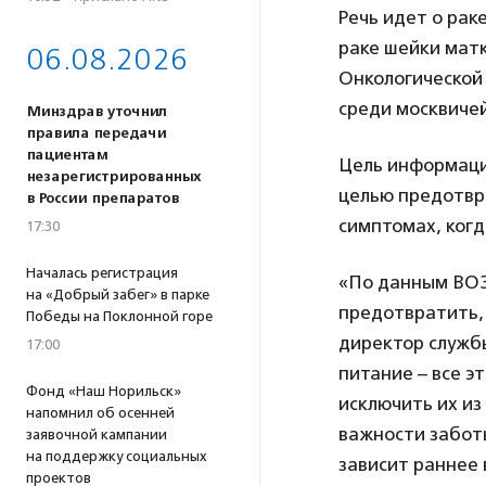
Речь идет о рак
раке шейки мат
06.08.2026
Онкологической
среди москвичей
Минздрав уточнил
правила передачи
пациентам
Цель информаци
незарегистрированных
целью предотвра
в России препаратов
симптомах, ког
17:30
Началась регистрация
«По данным ВОЗ
на «Добрый забег» в парке
предотвратить, 
Победы на Поклонной горе
директор службы
17:00
питание – все э
Фонд «Наш Норильск»
исключить их из
напомнил об осенней
важности заботы
заявочной кампании
на поддержку социальных
зависит раннее 
проектов