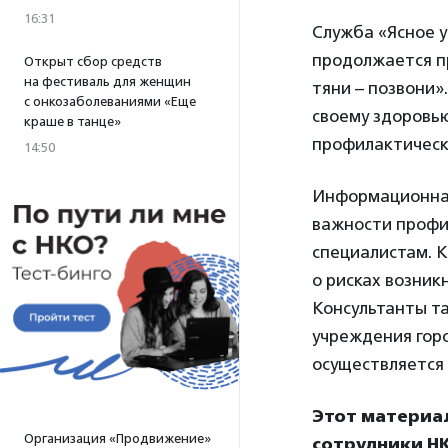
16:31
Служба «Ясное у
продолжается п
Открыт сбор средств
на фестиваль для женщин
тяни – позвони»
с онкозаболеваниями «Еще
своему здоровью
краше в танце»
профилактическ
14:50
Информационная
важности профи
специалистам. К
о рисках возник
Консультанты т
учреждения горо
осуществляется
Этот материа
Организация «Продвижение»
сотрудники НК