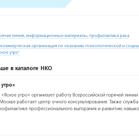
рячая линия
,
информационные материалы
,
профилактика рака
екоммерческая организация по оказанию психологической и соци
ное утро"
ше в каталоге НКО
 утро»
«Ясное утро» организует работу Всероссийской горячей лини
Москве работает центр очного консультирования. Также служба
рофилактике профессионального выгорания и развитию навык