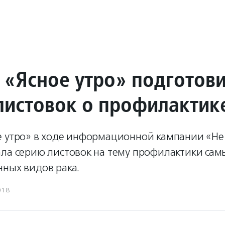
 «Ясное утро» подготов
листовок о профилактик
е утро» в ходе информационной кампании «Не
ала серию листовок на тему профилактики сам
нных видов рака.
018