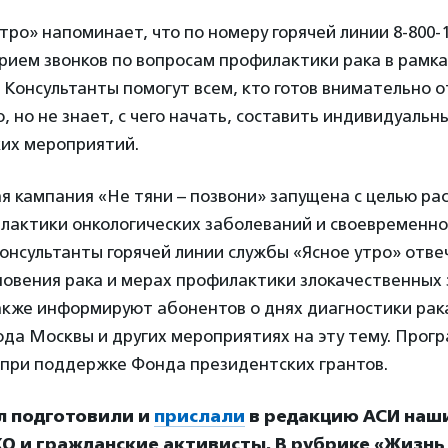
тро» напоминает, что по номеру горячей линии 8-800-1
рием звонков по вопросам профилактики рака в рамк
. Консультанты помогут всем, кто готов внимательно о
, но не знает, с чего начать, составить индивидуальн
их мероприятий.
 кампания «Не тяни – позвони» запущена с целью рас
лактики онкологических заболеваний и своевременно
онсультанты горячей линии службы «Ясное утро» отв
новения рака и мерах профилактики злокачественных
акже информируют абонентов о днях диагностики рак
да Москвы и других мероприятиях на эту тему. Прог
 при поддержке Фонда президентских грантов.
л подготовили и
прислали
в редакцию АСИ наш
О и гражданские активисты. В рубрике «Жизнь