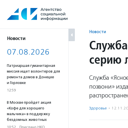
Перейти
к
содержанию
Новости
Новости
Служба
07.08.2026
серию 
Патриаршая гуманитарная
миссия ищет волонтеров для
Служба «Ясно
ремонта домов в Донецке
и Горловке
позвони» изд
12:59
распростране
В Москве пройдет акция
Здоровье
·
12.11.2
«Кофе для хорошего
мальчика» в поддержку
бездомных животных
10:52
·
Прислано НКО