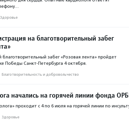
мирного дня сердца. Опытные кардиологи ответят
елефону…
Здоровье
истрация на благотворительный забег
нта»
 благотворительный забег «Розовая лента» пройдет
ке Победы Санкт-Петербурга 4 октября.
·
Благотвори­тель­ность и доброволь­чест­во
ога начались на горячей линии фонда ОР
лога» проходит с 4 по 6 июля на горячей линии по инсульт
·
Здоровье