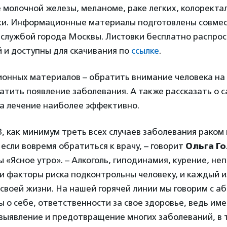
е молочной железы, меланоме, раке легких, колоректа
ки. Информационные материалы подготовлены совмес
 службой города Москвы. Листовки бесплатно распро
 и доступны для скачивания по
ссылке
.
онных материалов – обратить внимание человека на 
тить появление заболевания. А также рассказать о 
да лечение наиболее эффективно.
, как минимум треть всех случаев заболевания раком
если вовремя обратиться к врачу, – говорит
Ольга Г
 «Ясное утро». – Алкоголь, гиподинамия, курение, не
ти факторы риска подконтрольны человеку, и каждый из
 своей жизни. На нашей горячей линии мы говорим с а
 о себе, ответственности за свое здоровье, ведь име
выявление и предотвращение многих заболеваний, в т