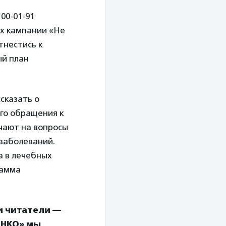
00-01-91
ах кампании «Не
тнестись к
ый план
сказать о
го обращения к
ечают на вопросы
 заболеваний.
а в лечебных
рамма
и читатели —
 НКО» мы