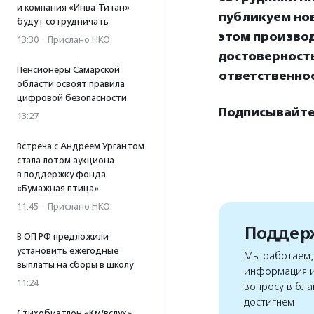
и компания «Инва-Титан»
публикуем нов
будут сотрудничать
этом произво
13:30
·
Прислано НКО
достоверност
Пенсионеры Самарской
ответственнос
области освоят правила
цифровой безопасности
Подписывайтес
13:27
Встреча с Андреем Ургантом
стала лотом аукциона
в поддержку фонда
«Бумажная птица»
11:45
·
Прислано НКО
Поддерж
В ОП РФ предложили
установить ежегодные
Мы работаем, 
выплаты на сборы в школу
информация и
11:24
вопросу в бла
достигнем
Стихобиатлон «Км/вслух»