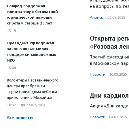
в преддверии Все
Совфед поддержал
на вопросы по т
инициативу о бесплатной
юридической помощи
Анонсы
·
26.09.2025
·
сиротам старше 23 лет
13:19
Открыта рег
Президент РФ подписал
«Розовая ле
закон о новых мерах
поддержки молодежных
Третий ежегодный
НКО
в Московском пар
13:04
Новости
·
10.09.2025
Волонтеры Наставнического
центра преобразили
территорию дома ребенка
Дни кардиол
при колонии в Можайске
10:32
·
Прислано НКО
Акция «Дни кардио
Новости
·
04.07.2025
Все новости