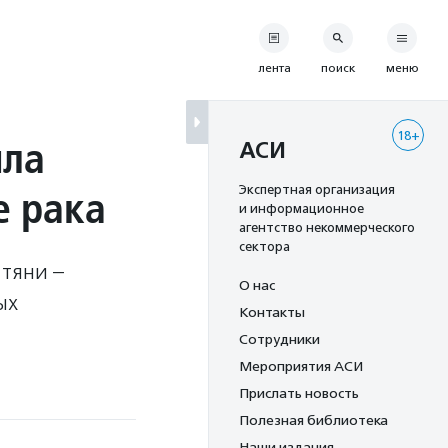
лента
поиск
меню
18+
ила
АСИ
е рака
Экспертная организация
и информационное
агентство некоммерческого
сектора
 тяни –
О нас
ых
Контакты
Сотрудники
Мероприятия АСИ
Прислать новость
Полезная библиотека
Наши издания