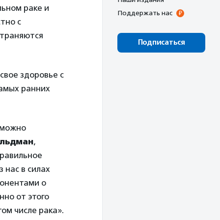
льном раке и
Поддержать нас
тно с
страняются
Подписаться
свое здоровье c
самых ранних
 можно
ольдман
,
правильное
 нас в силах
бонентами о
нно от этого
ом числе рака».