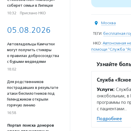
соберет семьи в Липецке
10:32
·
Прислано НКО
Москва
05.08.2026
ТЕГИ:
бесплатная го
НКО:
Автономная н
Автовладельцы Камчатки
помощи "Служба "Яс
могут получить стикеры
о правилах добрососедства
с бурыми медведями
Узнайте боль
18:02
Служба «Ясное
Для родственников
пострадавших в результате
Услуги:
Служба 
атаки беспилотников под
онкобольным, в 
Геленджиком открыли
программы по п
горячую линию
с пациентами…
16:58
Подробнее
Портал поиска доноров