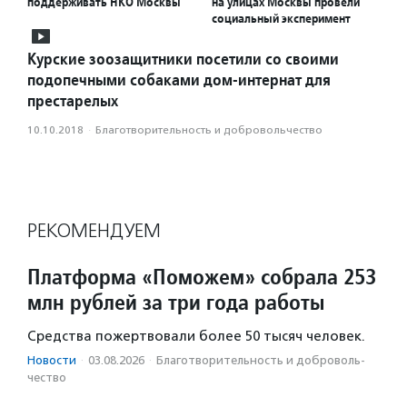
поддерживать НКО Москвы
на улицах Москвы провели
социальный эксперимент
Курские зоозащитники посетили со своими
подопечными собаками дом-интернат для
престарелых
10.10.2018
·
Благотвори­тель­ность и доброволь­чест­во
РЕКОМЕНДУЕМ
Платформа «Поможем» собрала 253
млн рублей за три года работы
Средства пожертвовали более 50 тысяч человек.
Новости
·
03.08.2026
·
Благотвори­тель­ность и доброволь­
чест­во