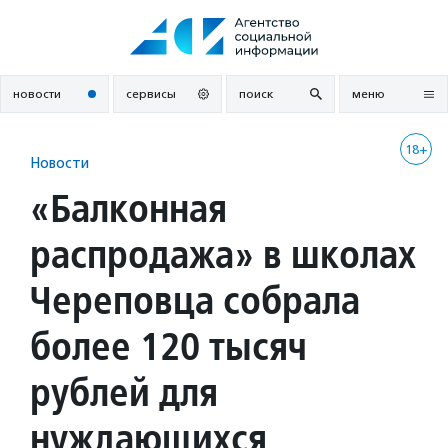
Перейти
к
содержанию
новости
сервисы
поиск
меню
18+
Новости
«Балконная
распродажа» в школах
Череповца собрала
более 120 тысяч
рублей для
нуждающихся