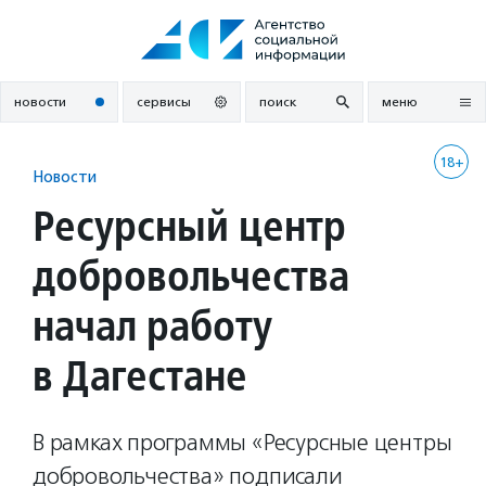
Перейти
к
содержанию
новости
сервисы
поиск
меню
18+
Новости
Ресурсный центр
добровольчества
начал работу
в Дагестане
В рамках программы «Ресурсные центры
добровольчества» подписали