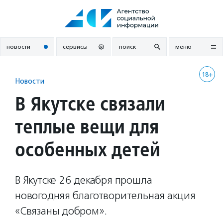
Перейти
к
содержанию
новости
сервисы
поиск
меню
18+
Новости
В Якутске связали
теплые вещи для
особенных детей
В Якутске 26 декабря прошла
новогодняя благотворительная акция
«Связаны добром».