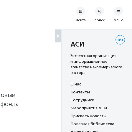
лента
поиск
меню
18+
АСИ
Экспертная организация
и информационное
агентство некоммерческого
сектора
О нас
Контакты
новые
Сотрудники
а фонда
Мероприятия АСИ
Прислать новость
Полезная библиотека
Наши издания