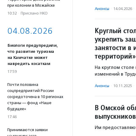
при колонии в Можайске
Анонсы
·
14.04.2026
·
10:32
·
Прислано НКО
Круглый сто
04.08.2026
укрепить за
занятости в 
Биологи предупредили,
что развитие туризма
территорий»
на Камчатке может
навредить косаткам
На круглом столе
17:59
изменений в Труд
Почти половина
Анонсы
·
10.11.2025
·
соцпредприятий России
сосредоточена в 10 регионах
страны — фонд «Наше
В Омской об
будущее»
выпускников
17:46
Им предоставляют
Принимаются заявки
на конкурс эссе