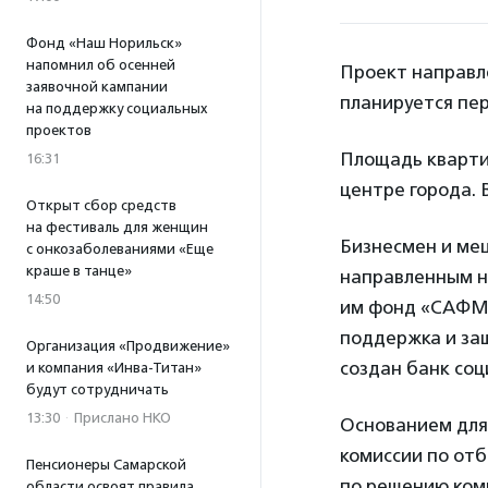
Фонд «Наш Норильск»
напомнил об осенней
Проект направл
заявочной кампании
планируется пе
на поддержку социальных
проектов
Площадь квартир
16:31
центре города. 
Открыт сбор средств
на фестиваль для женщин
Бизнесмен и ме
с онкозаболеваниями «Еще
краше в танце»
направленным на
14:50
им фонд «САФМА
поддержка и защ
Организация «Продвижение»
создан банк соц
и компания «Инва-Титан»
будут сотрудничать
13:30
·
Прислано НКО
Основанием для
комиссии по отб
Пенсионеры Самарской
по решению ком
области освоят правила