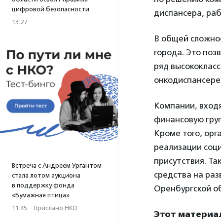
цифровой безопасности
диспансера, раб
13:27
В общей сложно
города. Это поз
ряд высококласс
онкодиспансере.
Компании, вход
финансовую гру
Кроме того, орг
реализации соц
присутствия. Та
Встреча с Андреем Ургантом
средства на раз
стала лотом аукциона
в поддержку фонда
Оренбургской о
«Бумажная птица»
11:45
·
Прислано НКО
Этот материа