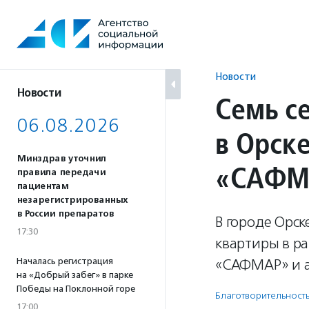
Перейти
к
содержанию
Новости
Новости
Семь с
06.08.2026
в Орск
Минздрав уточнил
«САФМ
правила передачи
пациентам
незарегистрированных
в России препаратов
В городе Орск
17:30
квартиры в ра
Началась регистрация
«САФМАР» и а
на «Добрый забег» в парке
Победы на Поклонной горе
Благотвори­тель­ност
17:00