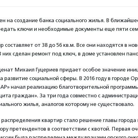
ен на создание банка социального жилья. В ближайше
редать ключи и необходимые документы еще пяти сем
 составляет от 38 до 56 кв.м. Все они находятся в но
В них сделан ремонт под ключ, в доме установлен пан
ценат Михаил Гуцериев придает особое значение ини
 развитие социальной сферы. В 2016 году в городе О
Р» начал реализацию благотворительной программы
ита граждан». За три года совместно с администрац
иального жилья, аналогов которому не существовало.
 распределения квартир стало решение главы города 
ору претендентов в соответствии с квотой. Первая о
иссии была распределена между врачами орского онк