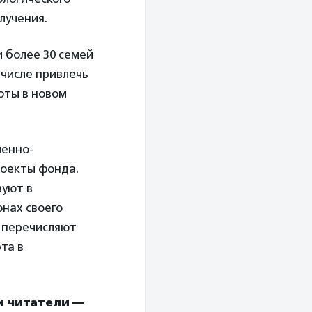
лучения.
 более 30 семей
 числе привлечь
оты в новом
ленно-
оекты фонда.
вуют в
нах своего
о перечисляют
та в
и читатели —