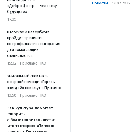
Новости
·
14.07.2025
«Добро.Центр — человеку
будущего»
17:39
В Москве и Петербурге
пройдут тренинги
по профилактике выгорания
для помогающих
специалистов
15:32
·
Прислано НКО
Уникальный спектакль
о первой помощи «Гореть
звездой» покажут в Пушкино
13:58
·
Прислано НКО
Как культура помогает
говорить
о благотворительности:
итоги второго «Теплого
вечера с Кольским»