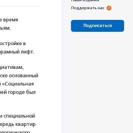
Поддержать нас
е время
Подписаться
ьям.
востройке в
орамный лифт.
циативам,
рске основанный
 «Социальная
ией городе был
и специальной
чередь квартир
ологического