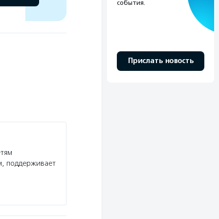
события.
Прислать новость
етям
м, поддерживает