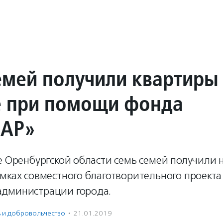
емей получили квартиры
е при помощи фонда
АР»
е Оренбургской области семь семей получили 
мках совместного благотворительного проект
дминистрации города.
ь и доброволь­чест­во
·
21.01.2019