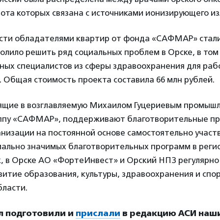
ота которых связана с источниками ионизирующего из
сти обладателями квартир от фонда «САФМАР» стали
волило решить ряд социальных проблем в Орске, в том
ных специалистов из сферы здравоохранения для раб
 Общая стоимость проекта составила 66 млн рублей.
ящие в возглавляемую Михаилом Гуцериевым промыш
ппу «САФМАР», поддерживают благотворительные пр
анизации на постоянной основе самостоятельно участ
иально значимых благотворительных программ в регио
к, в Орске АО «ФортеИнвест» и Орский НПЗ регулярн
витие образования, культуры, здравоохранения и спор
бласти.
л подготовили и
прислали
в редакцию АСИ наш