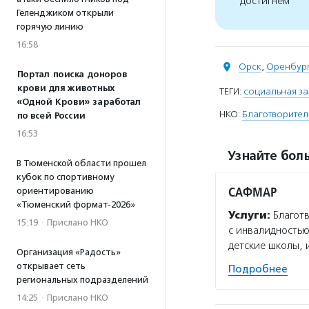
достигнем
Геленджиком открыли
горячую линию
16:58
Орск
,
Оренбург
Портал поиска доноров
крови для животных
ТЕГИ:
социальная з
«Одной Крови» заработал
НКО:
Благотворите
по всей России
16:53
Узнайте боль
В Тюменской области прошел
кубок по спортивному
САФМАР
ориентированию
«Тюменский формат-2026»
Услуги:
Благот
15:19
·
Прислано НКО
с инвалидностью
детские школы, 
Организация «Радость»
открывает сеть
Подробнее
региональных подразделений
14:25
·
Прислано НКО