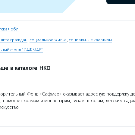
ская обл.
ащита граждан
,
социальное жилье
,
социальные квартиры
льный фонд "САФМАР"
ше в каталоге НКО
ворительный Фонд «Сафмар» оказывает адресную поддержку д
, помогает храмам и монастырям, вузам, школам, детским сада
искусство.