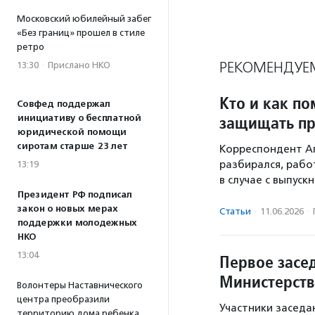
Московский юбилейный забег
«Без границ» прошел в стиле
ретро
РЕКОМЕНДУЕ
13:30
·
Прислано НКО
Кто и как по
Совфед поддержал
защищать пр
инициативу о бесплатной
юридической помощи
сиротам старше 23 лет
Корреспондент А
разбирался, рабо
13:19
в случае с выпуск
Президент РФ подписал
закон о новых мерах
Статьи
·
11.06.2026
·
поддержки молодежных
НКО
13:04
Первое засе
Министерств
Волонтеры Наставнического
центра преобразили
Участники заседа
территорию дома ребенка