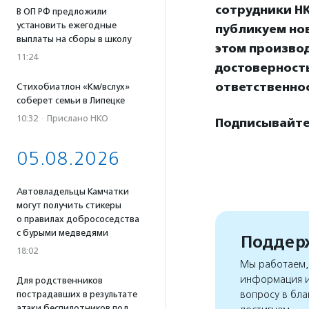
сотрудники НК
В ОП РФ предложили
установить ежегодные
публикуем нов
выплаты на сборы в школу
этом произво
11:24
достоверност
ответственнос
Стихобиатлон «Км/вслух»
соберет семьи в Липецке
10:32
·
Прислано НКО
Подписывайтес
05.08.2026
Автовладельцы Камчатки
могут получить стикеры
о правилах добрососедства
с бурыми медведями
Поддерж
18:02
Мы работаем, 
информация и
Для родственников
вопросу в бла
пострадавших в результате
атаки беспилотников под