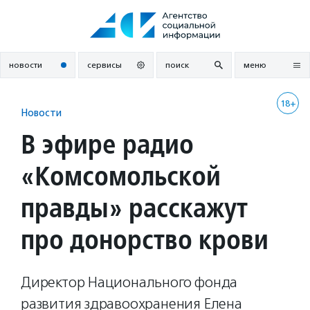
Перейти
к
содержанию
новости
сервисы
поиск
меню
18+
Новости
В эфире радио
«Комсомольской
правды» расскажут
про донорство крови
Директор Национального фонда
развития здравоохранения Елена