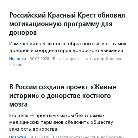
Российский Красный Крест обновил
мотивационную программу для
доноров
Изменения внесли после обратной связи от самих
доноров и координаторов донорского движения.
Новости
·
30.06.2026
·
Благотвори­тель­ность и доброволь­
чест­во
В России создали проект «Живые
истории» о донорстве костного
мозга
Его цель — простым языком без сложных
медицинских терминов объяснить обществу
важность донорства.
Новости
·
26.06.2026
·
Благотвори­тель­ность и доброволь­