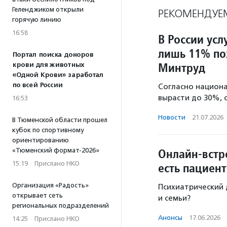
Геленджиком открыли
РЕКОМЕНДУЕ
горячую линию
16:58
В России ус
лишь 11% по
Портал поиска доноров
Минтруд
крови для животных
«Одной Крови» заработал
по всей России
Согласно национа
вырасти до 30%, 
16:53
Новости
·
21.07.2026
В Тюменской области прошел
кубок по спортивному
ориентированию
Онлайн-встре
«Тюменский формат-2026»
15:19
·
Прислано НКО
есть пациен
Организация «Радость»
Психиатрический д
открывает сеть
и семьи?
региональных подразделений
Анонсы
·
17.06.2026
·
14:25
·
Прислано НКО