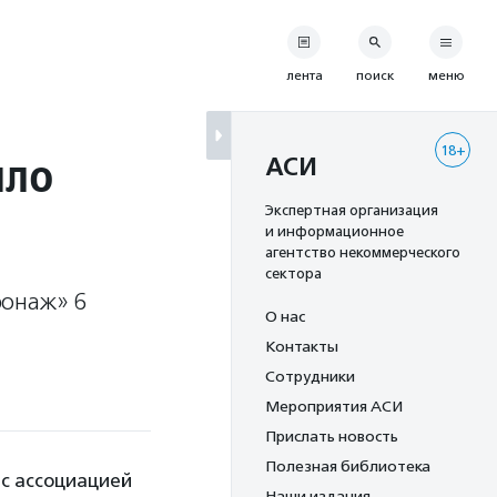
лента
поиск
меню
18+
шло
АСИ
Экспертная организация
и информационное
агентство некоммерческого
сектора
ронаж» 6
О нас
Контакты
Сотрудники
Мероприятия АСИ
Прислать новость
Полезная библиотека
 с ассоциацией
Наши издания