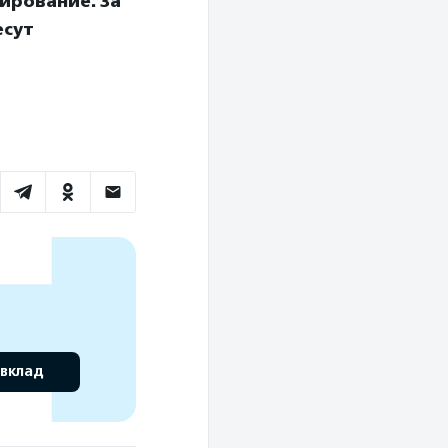
ирование. За
есут
 вклад