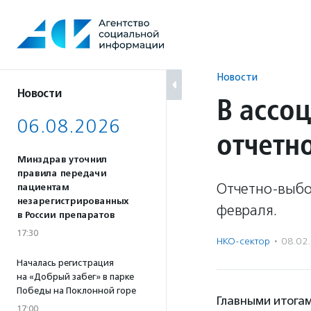
Перейти
к
содержанию
Новости
Новости
В ассо
06.08.2026
отчетн
Минздрав уточнил
правила передачи
Отчетно-выбо
пациентам
незарегистрированных
февраля.
в России препаратов
17:30
НКО-сектор
·
08.02
Началась регистрация
на «Добрый забег» в парке
Победы на Поклонной горе
Главными итогам
17:00