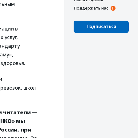
альным
Поддержать нас
Подписаться
иации в
 услуг,
андарту
аму»,
здоровья.
и
ревозок, школ
и читатели —
 НКО» мы
оссии, при