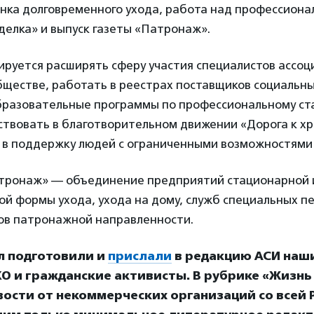
нка долговременного ухода, работа над профессион
делка» и выпуск газеты «Патронаж».
нируется расширять сферу участия специалистов ассоц
ществе, работать в реестрах поставщиков социальных
бразовательные программы по профессиональному ст
ствовать в благотворительном движении «Дорога к хр
 в поддержку людей с ограниченными возможностями 
тронаж» — объединение предприятий стационарной 
й формы ухода, ухода на дому, служб специальных пе
нов патронажной направленности.
л подготовили и
прислали
в редакцию АСИ наш
О и гражданские активисты. В рубрике «Жизнь
ости от некоммерческих организаций со всей Р