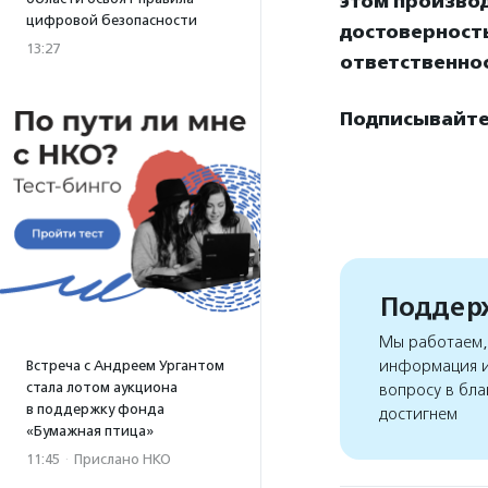
этом произво
цифровой безопасности
достоверност
13:27
ответственнос
Подписывайтес
Поддерж
Мы работаем, 
информация и
Встреча с Андреем Ургантом
стала лотом аукциона
вопросу в бла
в поддержку фонда
достигнем
«Бумажная птица»
11:45
·
Прислано НКО