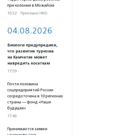
при колонии в Можайске
10:32
·
Прислано НКО
04.08.2026
Биологи предупредили,
что развитие туризма
на Камчатке может
навредить косаткам
17:59
Почти половина
соцпредприятий России
сосредоточена в 10 регионах
страны — фонд «Наше
будущее»
17:46
Принимаются заявки
на конкурс эссе