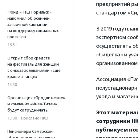
предприятий ры
стандартом «Си
Фонд «Наш Норильск»
напомнил об осенней
заявочной кампании
В 2019 году пла
на поддержку социальных
экспертном сооб
проектов
16:31
осуществлять о
«Сиделка» и уча
Открыт сбор средств
организованном
на фестиваль для женщин
с онкозаболеваниями «Еще
краше в танце»
Ассоциация «Па
14:50
полустационарно
ухода и магази
Организация «Продвижение»
и компания «Инва-Титан»
будут сотрудничать
Этот материа
13:30
·
Прислано НКО
сотрудники НК
публикуем нов
Пенсионеры Самарской
области освоят правила