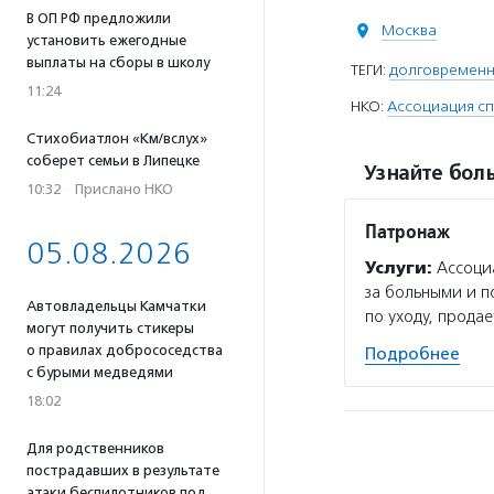
В ОП РФ предложили
Москва
установить ежегодные
выплаты на сборы в школу
ТЕГИ:
долговременн
11:24
НКО:
Ассоциация с
Стихобиатлон «Км/вслух»
соберет семьи в Липецке
Узнайте боль
10:32
·
Прислано НКО
Патронаж
05.08.2026
Услуги:
Ассоциа
за больными и п
Автовладельцы Камчатки
по уходу, прода
могут получить стикеры
о правилах добрососедства
Подробнее
с бурыми медведями
18:02
Для родственников
пострадавших в результате
атаки беспилотников под