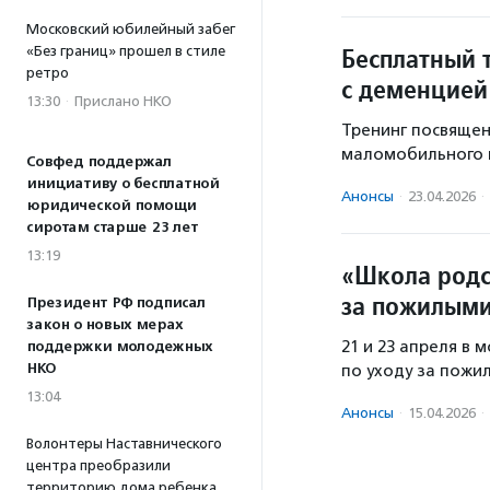
Московский юбилейный забег
Бесплатный 
«Без границ» прошел в стиле
ретро
с деменцией
13:30
·
Прислано НКО
Тренинг посвящен
маломобильного и
Совфед поддержал
инициативу о бесплатной
Анонсы
·
23.04.2026
·
юридической помощи
сиротам старше 23 лет
13:19
«Школа родс
за пожилыми
Президент РФ подписал
закон о новых мерах
21 и 23 апреля в
поддержки молодежных
НКО
по уходу за пожи
13:04
Анонсы
·
15.04.2026
·
Волонтеры Наставнического
центра преобразили
территорию дома ребенка