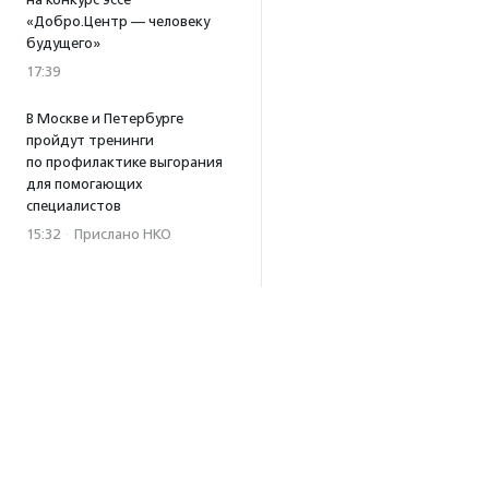
«Добро.Центр — человеку
будущего»
17:39
В Москве и Петербурге
пройдут тренинги
по профилактике выгорания
для помогающих
специалистов
15:32
·
Прислано НКО
Уникальный спектакль
о первой помощи «Гореть
звездой» покажут в Пушкино
13:58
·
Прислано НКО
Как культура помогает
говорить
о благотворительности:
итоги второго «Теплого
вечера с Кольским»