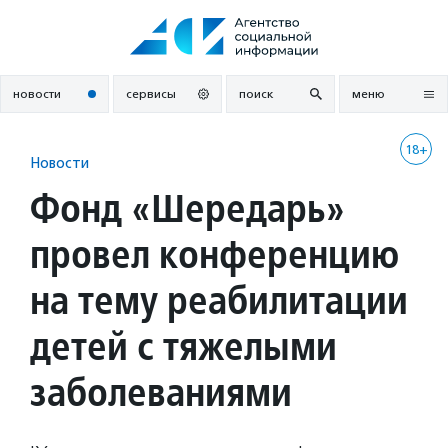
Перейти
к
содержанию
новости
сервисы
поиск
меню
18+
Новости
Фонд «Шередарь»
провел конференцию
на тему реабилитации
детей с тяжелыми
заболеваниями