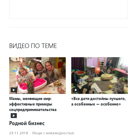
Подро
ВИДЕО ПО ТЕМЕ
Мамы, меняющие мир:
«Все дети достойны лучшего,
эффективные примеры
а особенные — особенно»
соцпредпринимательства
Родной бизнес
29.11.2018
·
Люди с инвалидностью