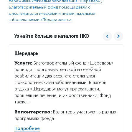
переживших тяжелые заболевания "Шередарь"
,
Благотворительный фонд помощи детям с
онкогематологическими и иными тяжелыми
заболеваниями «Подари жизнь»
Узнайте больше в каталоге НКО
Шередарь
Подар
Услуги:
Благотворительный фонд «Шередарь»
Услуг
проводит программы детской и семейной
и моло
реабилитации для всех, кто столкнулся
и друг
с онкологическими заболеваниями. В лагерь
адресн
отдыха «Шередарь» могут приехать дети,
а такж
прошедшие лечение, и их родственники. Фонд
донорс
также…
Волон
Волонтерство:
Волонтеры участвуют в разных
и друж
программах фонда.
Но вол
Если в
Подробнее
заполн