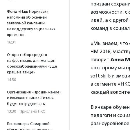
призван сохрани
возможности: с 
Фонд «Наш Норильск»
напомнил об осенней
идей, а с друго
заявочной кампании
команд в социа
на поддержку социальных
проектов
16:31
«Мы знаем, что 
ЧМ 2018, участв
Открыт сбор средств
говорит
Анна М
на фестиваль для женщин
с онкозаболеваниями «Еще
к которому мы п
краше в танце»
soft skills и э
14:50
в сегменте «НК
каждый волонте
Организация «Продвижение»
и компания «Инва-Титан»
будут сотрудничать
В январе обучен
13:30
·
Прислано НКО
педагоги и соц
разноуровневое
Пенсионеры Самарской
области освоят правила