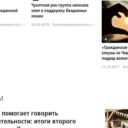
Чукотская рок-группа записала
ажданский
клип в поддержку бездомных
кошек
­тель­ность и доброволь­чест­во
02.03.2018
·
Благотвори­тель­ность и доброволь­чест­во
«Гражданская
клоуны из Че
подряд волон
11.10.2017
·
Бл
М
 помогает говорить
тельности: итоги второго