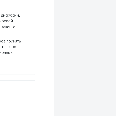
 дискуссии,
мировой
тренинги
ров принять
вательных
сионных