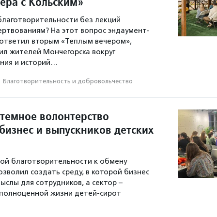
чера с Кольским»
 благотворительности без лекций
ертвованиям? На этот вопрос эндаумент-
ответил вторым «Теплым вечером»,
л жителей Мончегорска вокруг
ния и историй…
·
Благотвори­тель­ность и доброволь­чест­во
стемное волонтерство
бизнес и выпускников детских
ой благотворительности к обмену
зволил создать среду, в которой бизнес
ыслы для сотрудников, а сектор –
 полноценной жизни детей-сирот