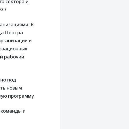
о сектора и
КО.
анизациями. В
да Центра
рганизации и
новационных
ой рабочий
ьно под
ать новым
вую программу.
 команды и