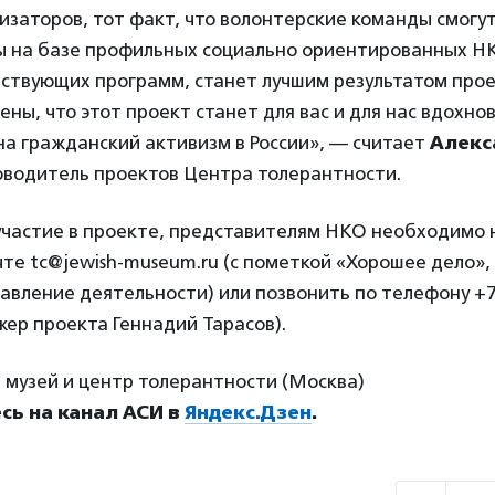
изаторов, тот факт, что волонтерские команды смогу
ы на базе профильных социально ориентированных НК
ествующих программ, станет лучшим результатом про
ены, что этот проект станет для вас и для нас вдохно
на гражданский активизм в России», — считает
Алекс
ководитель проектов Центра толерантности.
участие в проекте, представителям НКО необходимо 
те tc@jewish-museum.ru (с пометкой «Хорошее дело», 
авление деятельности) или позвонить по телефону +7 (
жер проекта Геннадий Тарасов).
 музей и центр толерантности (Москва)
ь на канал АСИ в
Яндекс.Дзен
.