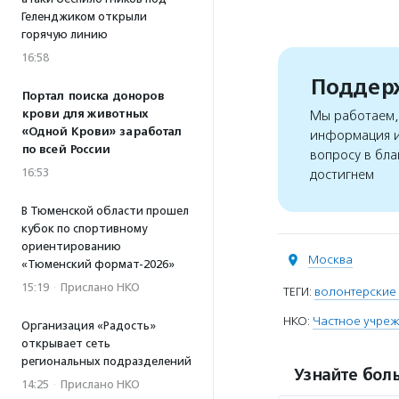
Геленджиком открыли
горячую линию
16:58
Поддерж
Портал поиска доноров
крови для животных
Мы работаем, 
«Одной Крови» заработал
информация и
по всей России
вопросу в бла
16:53
достигнем
В Тюменской области прошел
кубок по спортивному
ориентированию
Москва
«Тюменский формат-2026»
15:19
·
Прислано НКО
ТЕГИ:
волонтерские
НКО:
Частное учреж
Организация «Радость»
открывает сеть
региональных подразделений
Узнайте боль
14:25
·
Прислано НКО