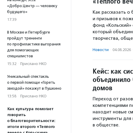
«Теплого ве
«Добро.Центр — человеку
будущего»
Как рассказать о
и призывов к пож
17:39
фонд «Кольский» 
который объедини
В Москве и Петербурге
творчества, обще
пройдут тренинги
по профилактике выгорания
Новости
·
04.08.2026
для помогающих
специалистов
15:32
·
Прислано НКО
Кейс: как си
Уникальный спектакль
объединило 
о первой помощи «Гореть
домов
звездой» покажут в Пушкино
13:58
·
Прислано НКО
Переход от разов
компетенциями по
Как культура помогает
находит новые см
говорить
инструменты для
о благотворительности:
в обществе.
итоги второго «Теплого
вечера с Кольским»