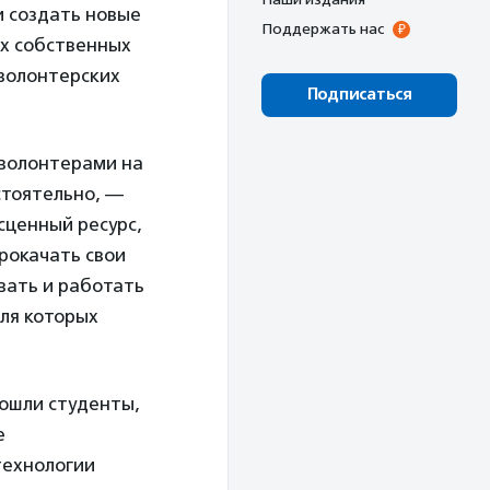
и создать новые
Поддержать нас
их собственных
 волонтерских
Подписаться
 волонтерами на
стоятельно, —
сценный ресурс,
рокачать свои
овать и работать
ля которых
вошли студенты,
е
технологии