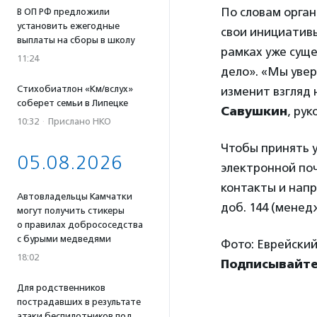
По словам орган
В ОП РФ предложили
установить ежегодные
свои инициатив
выплаты на сборы в школу
рамках уже сущ
11:24
дело». «Мы увер
Стихобиатлон «Км/вслух»
изменит взгляд 
соберет семьи в Липецке
Савушкин
, ру
10:32
·
Прислано НКО
Чтобы принять 
05.08.2026
электронной поч
контакты и напр
Автовладельцы Камчатки
доб. 144 (менед
могут получить стикеры
о правилах добрососедства
с бурыми медведями
Фото: Еврейский
18:02
Подписывайтес
Для родственников
пострадавших в результате
атаки беспилотников под