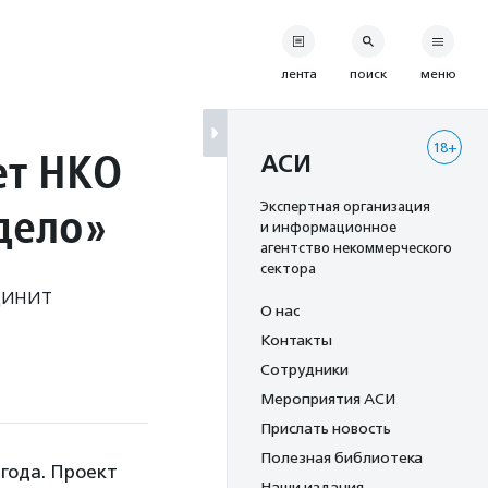
лента
поиск
меню
18+
ет НКО
АСИ
дело»
Экспертная организация
и информационное
агентство некоммерческого
сектора
динит
О нас
Контакты
Сотрудники
Мероприятия АСИ
Прислать новость
Полезная библиотека
 года. Проект
Наши издания