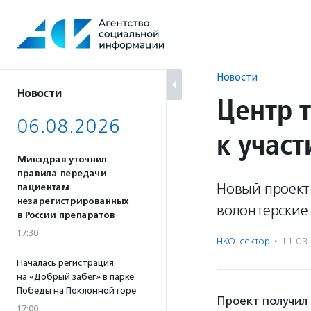
Перейти
к
содержанию
Новости
Новости
Центр 
06.08.2026
к учас
Минздрав уточнил
правила передачи
Новый проект
пациентам
незарегистрированных
волонтерские
в России препаратов
17:30
НКО-сектор
·
11.03
Началась регистрация
на «Добрый забег» в парке
Победы на Поклонной горе
Проект получил 
17:00