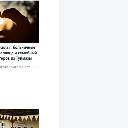
 сила»: больничные
реповца и семейный
теров из Туймазы
аготвори­тель­ность и доброволь­чест­во