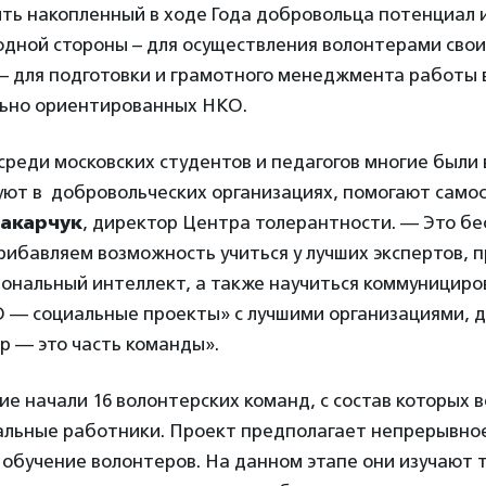
ть накопленный в ходе Года добровольца потенциал 
одной стороны – для осуществления волонтерами сво
й – для подготовки и грамотного менеджмента работы
льно ориентированных НКО.
среди московских студентов и педагогов многие были
уют в добровольческих организациях, помогают само
акарчук
, директор Центра толерантности. — Это бе
рибавляем возможность учиться у лучших экспертов, п
моциональный интеллект, а также научиться коммуницир
О — социальные проекты» с лучшими организациями, д
р — это часть команды».
ие начали 16 волонтерских команд, с состав которых 
иальные работники. Проект предполагает непрерывно
 обучение волонтеров. На данном этапе они изучают 