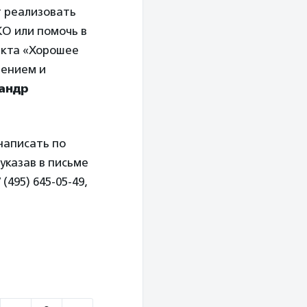
т реализовать
О или помочь в
екта «Хорошее
вением и
андр
написать по
указав в письме
495) 645-05-49,