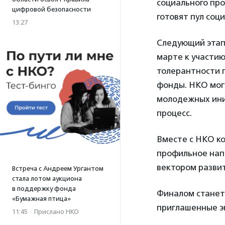
социального пр
цифровой безопасности
готовят пул со
13:27
Следующий этап
марте к участи
толерантности 
фонды. НКО мог
молодежных иниц
процесс.
Вместе с НКО к
профильное нап
вектором развит
Встреча с Андреем Ургантом
стала лотом аукциона
в поддержку фонда
Финалом станет 
«Бумажная птица»
приглашенные э
11:45
·
Прислано НКО