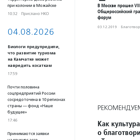
В Москве прошел VII
при колонии в Можайске
Общероссийский гр
10:32
·
Прислано НКО
форум
03.12.2019
·
Благотвори
04.08.2026
Биологи предупредили,
что развитие туризма
на Камчатке может
навредить косаткам
17:59
Почти половина
соцпредприятий России
сосредоточена в 10 регионах
страны — фонд «Наше
РЕКОМЕНДУЕ
будущее»
17:46
Как культура
о благотвори
Принимаются заявки
на конкурс эссе