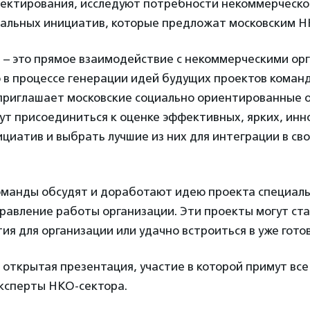
оектирования, исследуют потребности некоммерческог
циальных инициатив, которые предложат московским Н
 – это прямое взаимодействие с некоммерческими орг
ю в процессе генерации идей будущих проектов коман
приглашает московские социально ориентированные о
ут присоединиться к оценке эффективных, ярких, ин
иатив и выбрать лучшие из них для интеграции в св
оманды обсудят и доработают идею проекта специал
равление работы организации. Эти проекты могут ст
ия для организации или удачно встроиться в уже гото
открытая презентация, участие в которой примут все
ксперты НКО-сектора.