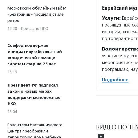
Еврейский муз
Московский юбилейный забег
«Без границ» прошел в стиле
Услуги:
Еврейск
ретро
посвященные сов
13:30
·
Прислано НКО
истории, кинема
по толерантност
Совфед поддержал
Волонтерств
инициативу о бесплатной
участие в музей
юридической помощи
мероприятиях, м
сиротам старше 23 лет
программах, нау
13:19
Подробнее
Президент РФ подписал
закон о новых мерах
поддержки молодежных
НКО
13:04
Волонтеры Наставнического
ВИДЕО ПО ТЕ
центра преобразили
территорию дома ребенка