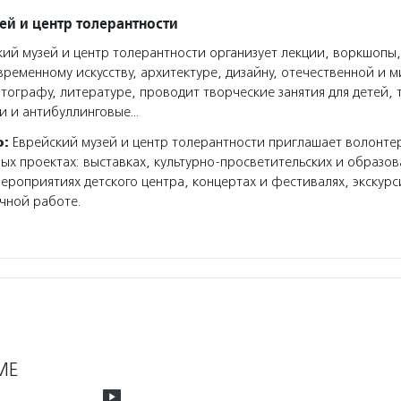
ей и центр толерантности
ий музей и центр толерантности организует лекции, воркшопы,
ременному искусству, архитектуре, дизайну, отечественной и 
тографу, литературе, проводит творческие занятия для детей, 
и и антибуллинговые…
о:
Еврейский музей и центр толерантности приглашает волонте
ных проектах: выставках, культурно-просветительских и образо
ероприятиях детского центра, концертах и фестивалях, экскур
чной работе.
МЕ