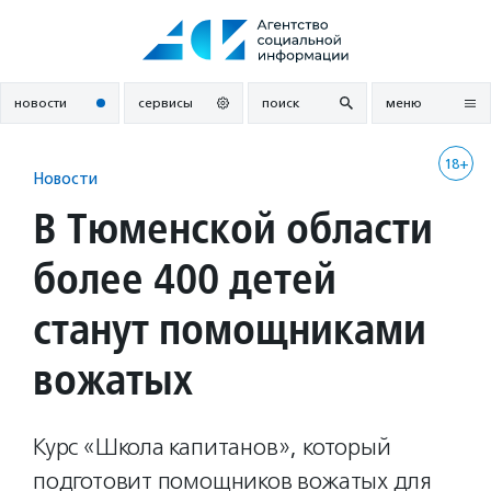
Перейти
к
содержанию
новости
сервисы
поиск
меню
18+
Новости
В Тюменской области
более 400 детей
станут помощниками
вожатых
Курс «Школа капитанов», который
подготовит помощников вожатых для