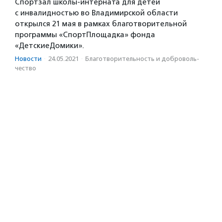
Спортзал школы-интерната для детей
с инвалидностью во Владимирской области
открылся 21 мая в рамках благотворительной
программы «СпортПлощадка» фонда
«ДетскиеДомики».
Новости
·
24.05.2021
·
Благотвори­тель­ность и доброволь­
чест­во