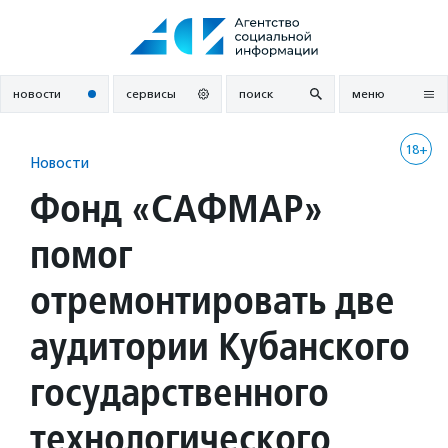
Перейти
к
содержанию
новости
сервисы
поиск
меню
18+
Новости
Фонд «САФМАР»
помог
отремонтировать две
аудитории Кубанского
государственного
технологического