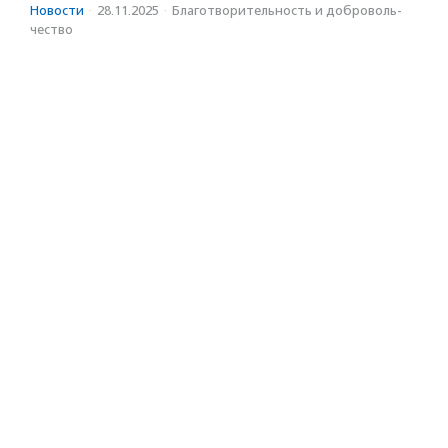
Новости
·
28.11.2025
·
Благотвори­тель­ность и доброволь­
чест­во