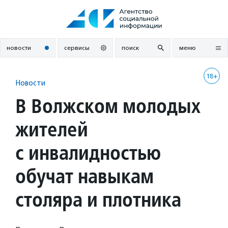
Перейти
к
содержанию
новости
сервисы
поиск
меню
18+
Новости
В Волжском молодых
жителей
с инвалидностью
обучат навыкам
столяра и плотника