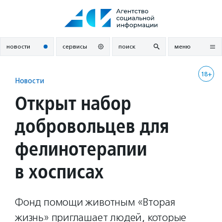
Перейти
к
содержанию
новости
сервисы
поиск
меню
18+
Новости
Открыт набор
добровольцев для
фелинотерапии
в хосписах
Фонд помощи животным «Вторая
жизнь» приглашает людей, которые