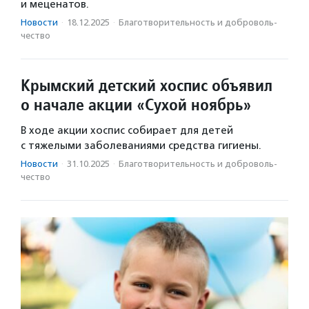
и меценатов.
Новости
·
18.12.2025
·
Благотвори­тель­ность и доброволь­
чест­во
Крымский детский хоспис объявил
о начале акции «Сухой ноябрь»
В ходе акции хоспис собирает для детей
с тяжелыми заболеваниями средства гигиены.
Новости
·
31.10.2025
·
Благотвори­тель­ность и доброволь­
чест­во