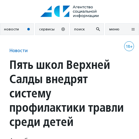
Перейти
к
содержанию
новости
сервисы
поиск
меню
18+
Новости
Пять школ Верхней
Салды внедрят
систему
профилактики травли
среди детей