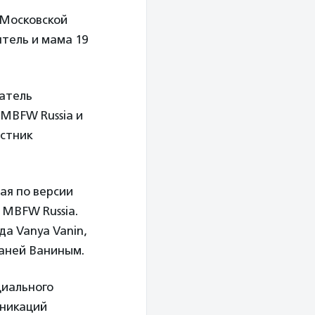
 Московской
тель и мама 19
ватель
 MBFW Russia и
астник
ая по версии
 MBFW Russia.
а Vanya Vanin,
Ваней Ваниным.
циального
уникаций