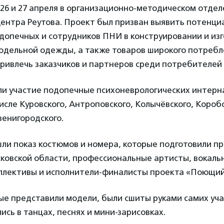
26 и 27 апреля в организационно-методическом отдел
центра
Реутова. Проект был призван выявить потенц
допечных и сотрудников ПНИ в конструировании и из
одельной одежды, а также товаров широкого потребл
ивлечь заказчиков и партнеров среди потребителей 
ли участие подопечные психоневрологических интерн
числе Куровского, Антроповского, Колычёвского, Короб
венигородского.
шли показ костюмов и номера, которые подготовили 
ковской области, профессиональные артисты, вокаль
ллективы и исполнители-финалисты проекта «Поющий
ые представили модели, были сшиты руками самих уча
сь в танцах, песнях и мини-зарисовках.