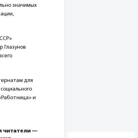
льно значимых
ации,
СССР»
р Глазунов
всего
тернатам для
 социального
«Работница» и
и читатели —