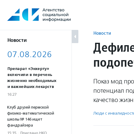
Перейти
к
содержанию
Новости
Новости
Дефиле
07.08.2026
подопе
Препарат «Энхерту»
включили в перечень
Показ мод пр
жизненно необходимых
и важнейших лекарств
потенциал по
16:27
качество жизн
Клуб друзей пермской
Люди с инвалидност
физико-математической
школы № 146 ищет
фандрайзера
15:35
·
Прислано НКО