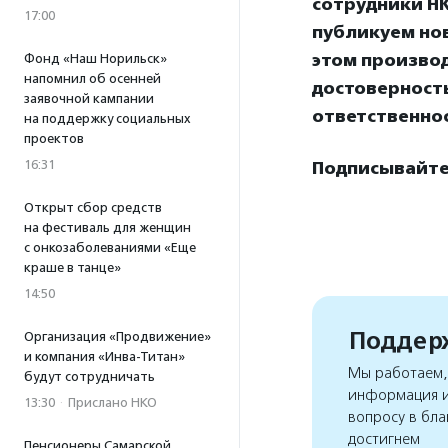
сотрудники НК
17:00
публикуем нов
этом произво
Фонд «Наш Норильск»
напомнил об осенней
достоверност
заявочной кампании
ответственнос
на поддержку социальных
проектов
16:31
Подписывайтес
Открыт сбор средств
на фестиваль для женщин
с онкозаболеваниями «Еще
краше в танце»
14:50
Поддерж
Организация «Продвижение»
и компания «Инва-Титан»
Мы работаем, 
будут сотрудничать
информация и
13:30
·
Прислано НКО
вопросу в бла
достигнем
Пенсионеры Самарской