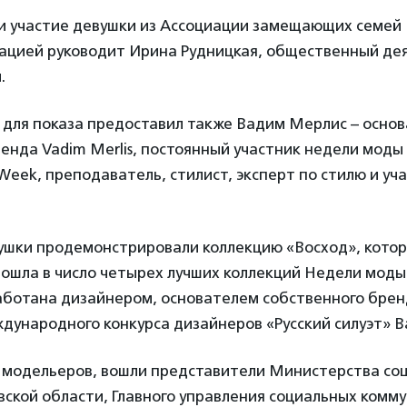
ли участие девушки из Ассоциации замещающих семей
иацией руководит Ирина Рудницкая, общественный дея
.
 для показа предоставил также Вадим Мерлис – осно
енда Vadim Merlis, постоянный участник недели моды
Week, преподаватель, стилист, эксперт по стилю и уч
ушки продемонстрировали коллекцию «Восход», котор
ошла в число четырех лучших коллекций Недели моды
аботана дизайнером, основателем собственного бренд
дународного конкурса дизайнеров «Русский силуэт» 
 модельеров, вошли представители Министерства со
ской области, Главного управления социальных комм