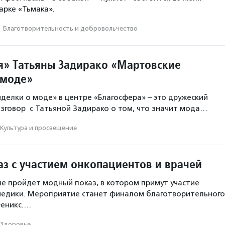
рке «Тьмака».
·
Благотвори­тель­ность и доброволь­чест­во
я» Татьяны Задирако «Мартовские
 моде»
делки о моде» в центре «Благосфера» – это дружеский
говор с Татьяной Задирако о том, что значит мода…
Культура и просвещение
з с участием онкопациентов и врачей
ле пройдет модный показ, в котором примут участие
медики. Мероприятие станет финалом благотворительного
Феникс.…
Здоровье