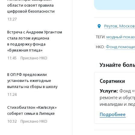
области освоят правила
цифровой безопасности
13:27
Реутов
,
Москов
Встреча с Андреем Ургантом
ТЕГИ:
модный показ
стала лотом аукциона
в поддержку фонда
НКО:
Фонд помощи д
«Бумажная птица»
11:45
·
Прислано НКО
Узнайте боль
В ОП РФ предложили
Соратники
установить ежегодные
выплаты на сборы в школу
Услуги:
Фонд «С
11:24
ремонте и обуст
инвалидам и люд
Стихобиатлон «Км/вслух»
соберет семьи в Липецке
Подробнее
10:32
·
Прислано НКО