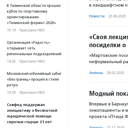
в ландшафтном па
В Тюменской области прошел
кубок по спортивному
Новости
·
23.06.2025
ориентированию
«Тюменский формат-2026»
15:19
·
Прислано НКО
«Своя лекци
Организация «Радость»
посиделки о
открывает сеть
региональных подразделений
«Мартовские поси
14:25
·
Прислано НКО
неформальный раз
Анонсы
·
28.02.2025
·
Московский юбилейный забег
«Без границ» прошел в стиле
ретро
Модный пока
13:30
·
Прислано НКО
Впервые в Барнау
Совфед поддержал
онкопациенты и 
инициативу о бесплатной
юридической помощи
проекта «Птица 
сиротам старше 23 лет
Анонсы
·
27.11.2024
·