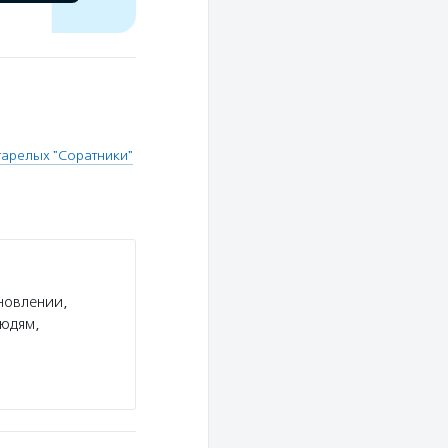
тарелых "Соратники"
новлении,
людям,