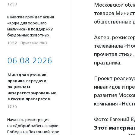
12:59
Московской обл
товаров Минист
В Москве пройдет акция
общественные д
«Кофе для хорошего
мальчика» в поддержку
бездомных животных
Актер, режиссе
10:52
·
Прислано НКО
телеканала «Нос
прочитал стихи.
06.08.2026
праздника.
Минздрав уточнил
Проект реализу
правила передачи
инвалидов и пр
пациентам
незарегистрированных
развития Моско
в России препаратов
компания «Нестл
17:30
Фото: Евгений 
Началась регистрация
на «Добрый забег» в парке
Этот материа
Победы на Поклонной горе