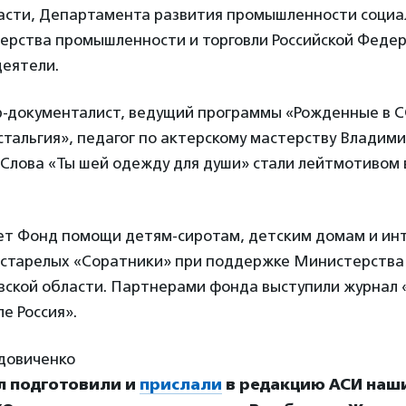
асти, Департамента развития промышленности социа
ерства промышленности и торговли Российской Федер
еятели.
р-документалист, ведущий программы «Рожденные в 
тальгия», педагог по актерскому мастерству Владими
 Слова «
Ты шей одежду для души» стали лейтмотивом 
ет Фонд помощи детям-сиротам, детским домам и ин
естарелых «Соратники» при поддержке Министерства
вской области. Партнерами фонда выступили журнал 
е Россия».
Вдовиченко
л подготовили и
прислали
в редакцию АСИ наш