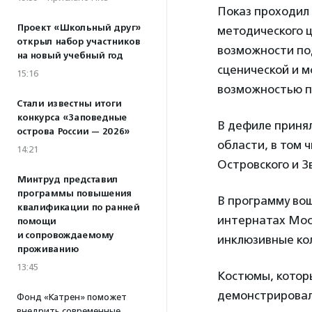
Показ проходил 
Проект «Школьный друг»
методического 
открыл набор участников
возможности по
на новый учебный год
сценической и м
15:16
возможностью пр
Стали известны итоги
конкурса «Заповедные
В дефиле приня
острова России — 2026»
области, в том 
14:21
Островского и З
Минтруд представил
программы повышения
В программу во
квалификации по ранней
интернатах Мос
помощи
и сопровождаемому
инклюзивные ко
проживанию
13:45
Костюмы, котор
демонстрировали
Фонд «Катрен» поможет
внедрить современные