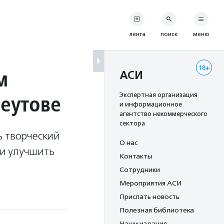
лента
поиск
меню
18+
м
АСИ
Реутове
Экспертная организация
и информационное
агентство некоммерческого
сектора
ь творческий
О нас
 и улучшить
Контакты
Сотрудники
Мероприятия АСИ
Прислать новость
Полезная библиотека
Наши издания