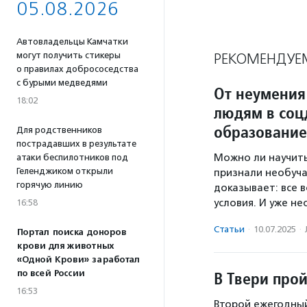
05.08.2026
Автовладельцы Камчатки
могут получить стикеры
РЕКОМЕНДУЕ
о правилах добрососедства
с бурыми медведями
От неумения 
18:02
людям в соц
образование
Для родственников
пострадавших в результате
Можно ли научитьс
атаки беспилотников под
Геленджиком открыли
признали необуч
горячую линию
доказывает: все 
условия. И уже н
16:58
Статьи
·
10.07.2025
·
Портал поиска доноров
крови для животных
«Одной Крови» заработал
по всей России
В Твери про
16:53
Второй ежегодный