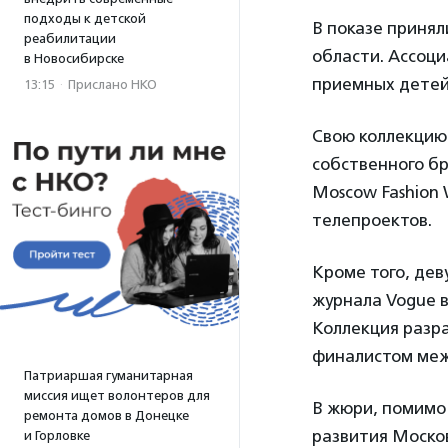
подходы к детской
В показе приня
реабилитации
области. Ассоц
в Новосибирске
приемных детей
13:15
·
Прислано НКО
Свою коллекцию
собственного бр
Moscow Fashion 
телепроектов.
Кроме того, дев
журнала Vogue в
Коллекция разр
финалистом меж
Патриаршая гуманитарная
миссия ищет волонтеров для
В жюри, помимо
ремонта домов в Донецке
развития Москов
и Горловке