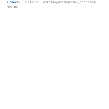
Новости
·
30.11.2017
·
Благотвори­тель­ность и доброволь­
чест­во