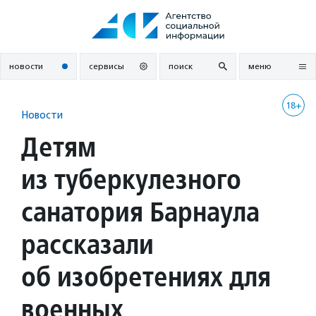
Перейти
к
содержанию
новости
сервисы
поиск
меню
18+
Новости
Детям
из туберкулезного
санатория Барнаула
рассказали
об изобретениях для
военных