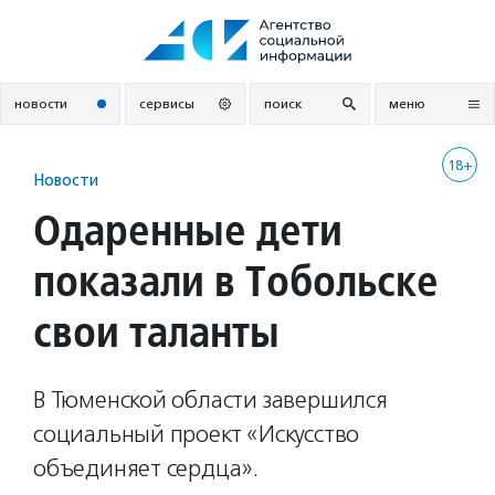
Перейти
к
содержанию
новости
сервисы
поиск
меню
18+
Новости
Одаренные дети
показали в Тобольске
свои таланты
В Тюменской области завершился
социальный проект «Искусство
объединяет сердца».