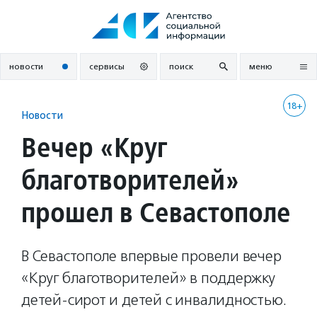
Перейти
к
содержанию
новости
сервисы
поиск
меню
18+
Новости
Вечер «Круг
благотворителей»
прошел в Севастополе
В Севастополе впервые провели вечер
«Круг благотворителей» в поддержку
детей-сирот и детей с инвалидностью.