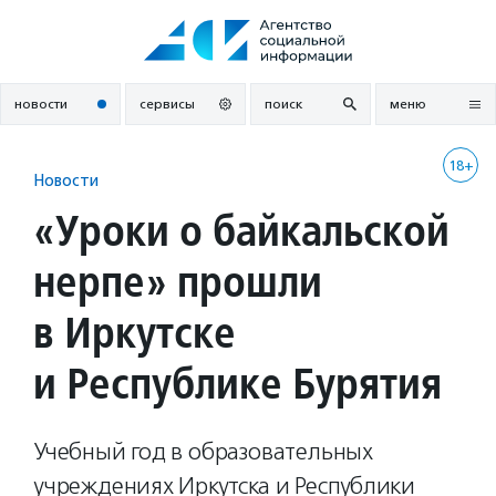
Перейти
к
содержанию
новости
сервисы
поиск
меню
18+
Новости
«Уроки о байкальской
нерпе» прошли
в Иркутске
и Республике Бурятия
Учебный год в образовательных
учреждениях Иркутска и Республики