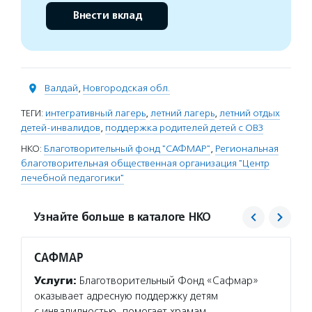
Внести вклад
Валдай
,
Новгородская обл.
ТЕГИ:
интегративный лагерь
,
летний лагерь
,
летний отдых
детей-инвалидов
,
поддержка родителей детей с ОВЗ
НКО:
Благотворительный фонд "САФМАР"
,
Региональная
благотворительная общественная организация "Центр
лечебной педагогики"
Узнайте больше в каталоге НКО
САФМАР
Центр
Услуги:
Благотворительный Фонд «Сафмар»
Услуг
оказывает адресную поддержку детям
детям 
с инвалидностью, помогает храмам
предос