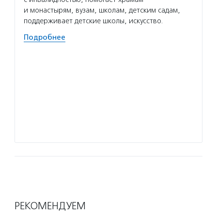
и монастырям, вузам, школам, детским садам,
детей,
поддерживает детские школы, искусство.
и прав
с мент
Подробнее
выездн
Волон
по мос
встреч
в цент
волонт
взросл
Подро
РЕКОМЕНДУЕМ