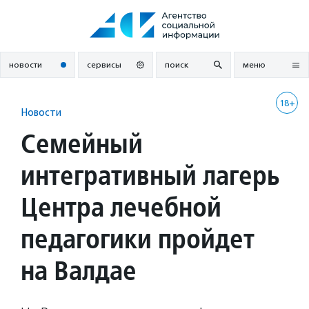
Перейти
к
содержанию
новости
сервисы
поиск
меню
18+
Новости
Семейный
интегративный лагерь
Центра лечебной
педагогики пройдет
на Валдае