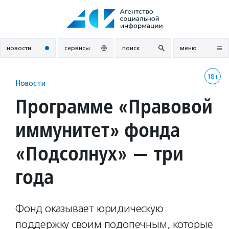
Перейти
к
содержанию
новости
сервисы
поиск
меню
18+
Новости
Программе «Правовой
иммунитет» фонда
«Подсолнух» — три
года
Фонд оказывает юридическую
поддержку своим подопечным, которые