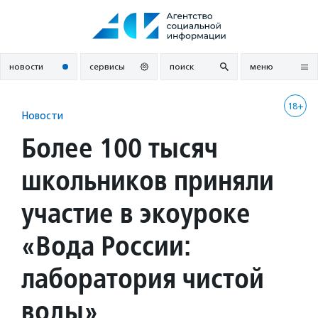
Перейти
к
содержанию
новости
сервисы
поиск
меню
18+
Новости
Более 100 тысяч
школьников приняли
участие в экоуроке
«Вода России:
лаборатория чистой
воды»