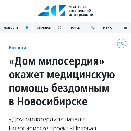
Перейти
к
содержанию
новости
сервисы
поиск
меню
18+
Новости
«Дом милосердия»
окажет медицинскую
помощь бездомным
в Новосибирске
«Дом милосердия» начал в
Новосибирске проект «Полевая