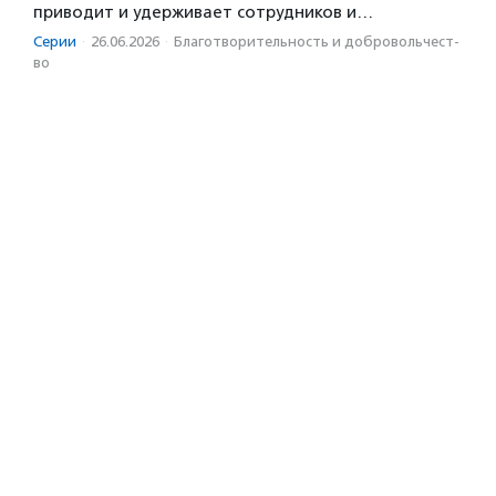
приводит и удерживает сотрудников и…
Серии
·
26.06.2026
·
Благотвори­тель­ность и доброволь­чест­
во