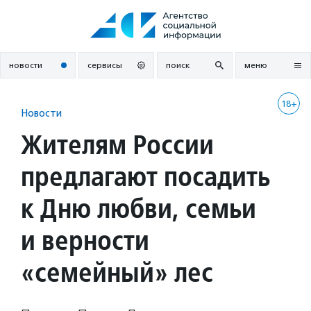
Перейти
к
содержанию
новости
сервисы
поиск
меню
18+
Новости
Жителям России
предлагают посадить
к Дню любви, семьи
и верности
«семейный» лес