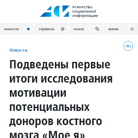
Перейти
к
содержанию
новости
сервисы
поиск
меню
18+
Новости
Подведены первые
итоги исследования
мотивации
потенциальных
доноров костного
мозга «Мое я»