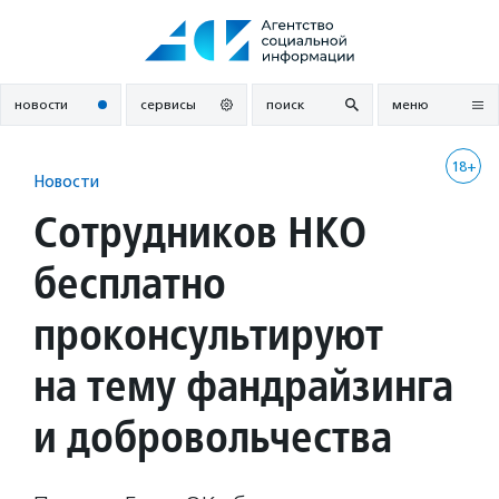
Перейти
к
содержанию
новости
сервисы
поиск
меню
18+
Новости
Сотрудников НКО
бесплатно
проконсультируют
на тему фандрайзинга
и добровольчества