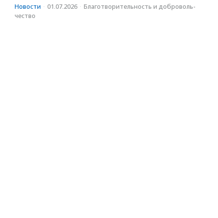
Новости
·
01.07.2026
·
Благотвори­тель­ность и доброволь­
чест­во