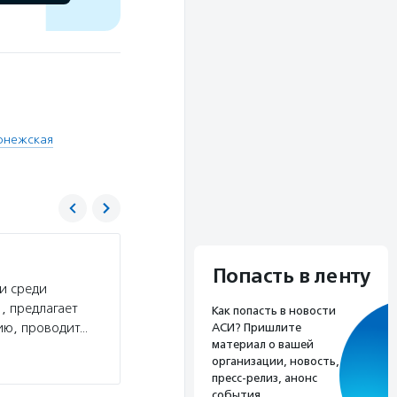
онежская
Рассвет
Попасть в ленту
и среди
Услуги:
ВРБОО «Рассвет» создала в Воронеже
, предлагает
работу шелтеров, в которых получают времен
Как попасть в новости
ию, проводит…
оказывает вещевую помощь нуждающимся.
АСИ? Пришлите
материал о вашей
Подробнее
организации, новость,
пресс-релиз, анонс
события.