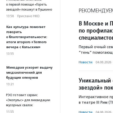
о первой помощи «Гореть
РЕКОМЕНДУЕ
звездой» покажут в Пушкино
13:58
·
Прислано НКО
В Москве и 
Как культура помогает
по профилак
говорить
специалисто
о благотворительности:
итоги второго «Теплого
Первый очный се
вечера с Кольским»
“тень“ помогающе
13:55
Новости
·
04.08.2026
Минздрав ускорит выдачу
медзаключений для
будущих опекунов
Уникальный 
13:21
звездой» по
РЭО готовит сервис
Интерактивное пр
«Экопульс» для ликвидации
в театре III Рим (
мусорных свалок
11:55
Новости
·
04.08.2026