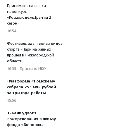
Принимаются заявки
на конкурс
«Росмолодежь.Гранты 2
сезон»
16:54
Фестиваль адаптивных видов
спорта «Пари на равных»
прошел в Нижегородской
области
16:39
·
Прислано НКО
Платформа «Поможем»
собрала 253 млн рублей
за три года работы
15:56
Т-Банк удвоит
пожертвования в пользу
фонда «Галчонок»