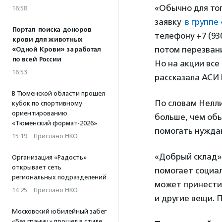
«Обычно для тог
16:58
заявку
в группе
Портал поиска доноров
телефону +7 (93
крови для животных
потом перезвани
«Одной Крови» заработал
по всей России
Но на акции все
16:53
рассказала АСИ
В Тюменской области прошел
По словам Нелли
кубок по спортивному
ориентированию
больше, чем обы
«Тюменский формат-2026»
помогать нужда
15:19
·
Прислано НКО
«Добрый склад» 
Организация «Радость»
открывает сеть
помогает социа
региональных подразделений
может принести 
14:25
·
Прислано НКО
и другие вещи.
Московский юбилейный забег
«Без границ» прошел в стиле