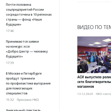
Почти половина
соцпредприятий России
сосредоточена в 10 регионах
страны — фонд «Наше
будущее»
ВИДЕО ПО ТЕ
17:46
Принимаются заявки
на конкурс эссе
«Добро.Центр — человеку
будущего»
17:39
В Москве и Петербурге
АСИ выпустило роли
пройдут тренинги
сети благотворител
по профилактике выгорания
магазинов
для помогающих
специалистов
13.12.2024
·
НКО-сект
15:32
·
Прислано НКО
Уникальный спектакль