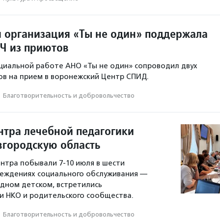
 организация «Ты не один» поддержала
Ч из приютов
циальной работе АНО «Ты не один» сопроводил двух
в на прием в воронежский Центр СПИД.
·
Благотвори­тель­ность и доброволь­чест­во
нтра лечебной педагогики
вгородскую область
нтра побывали 7-10 июля в шести
реждениях социального обслуживания —
одном детском, встретились
и НКО и родительского сообщества.
·
Благотвори­тель­ность и доброволь­чест­во