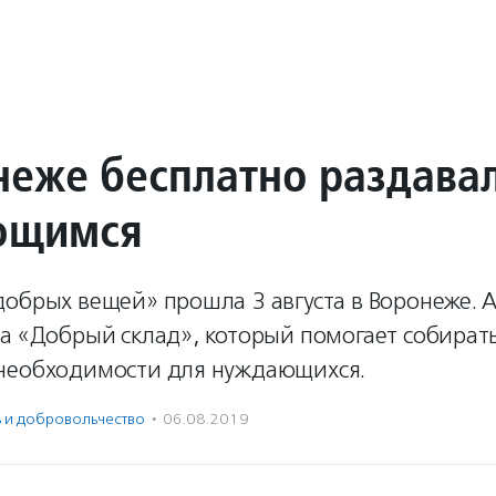
неже бесплатно раздава
ющимся
обрых вещей» прошла 3 августа в Воронеже. А
та «Добрый склад», который помогает собират
необходимости для нуждающихся.
ь и доброволь­чест­во
·
06.08.2019