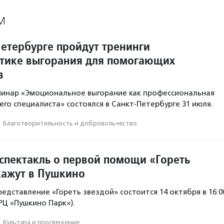
М
Петербурге пройдут тренинги
тике выгорания для помогающих
в
минар «Эмоциональное выгорание как профессиональная
го специалиста» состоялся в Санкт-Петербурге 31 июля.
·
Благотвори­тель­ность и доброволь­чест­во
спектакль о первой помощи «Гореть
кажут в Пушкино
едставление «Гореть звездой» состоится 14 октября в 16:0
ТРЦ «Пушкино Парк»).
·
Культура и просвещение