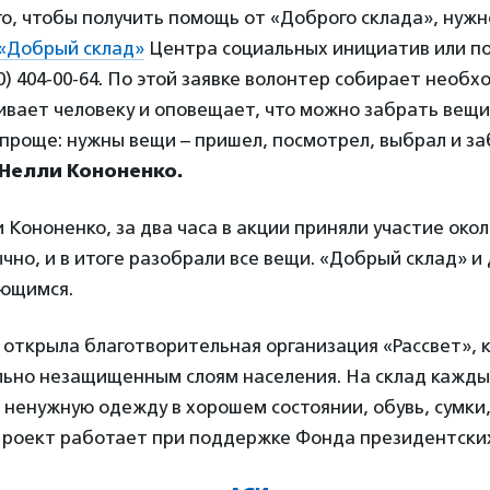
о, чтобы получить помощь от «Доброго склада», нуж
 «Добрый склад»
Центра социальных инициатив или по
0) 404-00-64. По этой заявке волонтер собирает необ
вает человеку и оповещает, что можно забрать вещи.
 проще: нужны вещи – пришел, посмотрел, выбрал и за
Нелли Кононенко.
 Кононенко, за два часа в акции приняли участие окол
чно, и в итоге разобрали все вещи. «Добрый склад» и
ющимся.
открыла благотворительная организация «Рассвет», 
льно незащищенным слоям населения. На склад кажд
ненужную одежду в хорошем состоянии, обувь, сумки,
 Проект работает при поддержке Фонда президентских