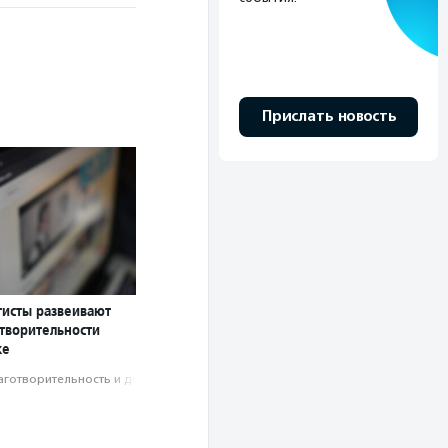
Прислать новость
тисты развеивают
творительности
ке
аготвори­тель­ность и доброволь­чест­во