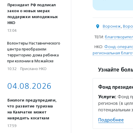
Президент РФ подписал
закон о новых мерах
поддержки молодежных
НКО
Воронеж
,
Воро
13:04
ТЕГИ:
благотворите
Волонтеры Наставнического
НКО:
Фонд-оператор
центра преобразили
региональная благо
территорию дома ребенка
при колонии в Можайске
10:32
·
Прислано НКО
Узнайте боль
04.08.2026
Фонд президен
Услуги:
Фонд пр
Биологи предупредили,
регионов (в цел
что развитие туризма
потенциальным 
на Камчатке может
навредить косаткам
Подробнее
17:59