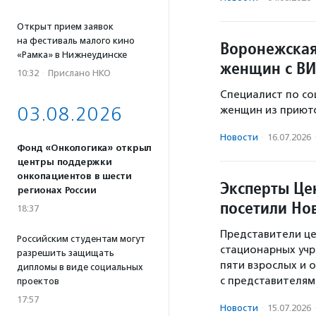
Открыт прием заявок
на фестиваль малого кино
Воронежская
«Рамка» в Нижнеудинске
женщин с ВИ
10:32
·
Прислано НКО
Специалист по со
03.08.2026
женщин из приюто
Новости
·
16.07.2026
Фонд «Онкологика» открыл
центры поддержки
онкопациентов в шести
Эксперты Це
регионах России
посетили Но
18:37
Представители це
Российским студентам могут
стационарных уч
разрешить защищать
пяти взрослых и 
дипломы в виде социальных
с представителям
проектов
17:57
Новости
·
15.07.2026