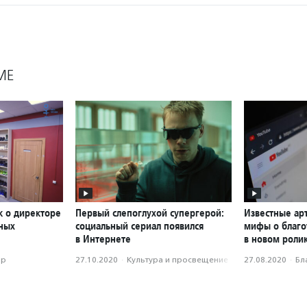
МЕ
к о директоре
Первый слепоглухой супергерой:
Известные ар
ьных
социальный сериал появился
мифы о благо
в Интернете
в новом роли
ор
27.10.2020
·
Культура и просвещение
27.08.2020
·
Бл