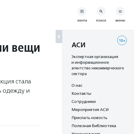
лента
поиск
меню
18+
ли вещи
АСИ
Экспертная организация
и информационное
агентство некоммерческого
сектора
кция стала
О нас
ь одежду и
Контакты
Сотрудники
Мероприятия АСИ
Прислать новость
Полезная библиотека
Наши издания