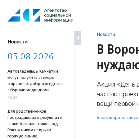
Перейти
к
содержанию
Новости
Новости
В Воро
05.08.2026
нужда
Автовладельцы Камчатки
могут получить стикеры
Акция «День д
о правилах добрососедства
с бурыми медведями
частью проек
18:02
вещи первой 
Для родственников
Благотвори­тель­ност
пострадавших в результате
атаки беспилотников под
Геленджиком открыли
горячую линию