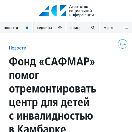
Перейти
к
содержанию
новости
сервисы
поиск
меню
18+
Новости
Фонд «САФМАР»
помог
отремонтировать
центр для детей
с инвалидностью
в Камбарке