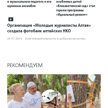
о музыкальном педагоге и его
особенных детей
шумовом ансамбле
«Елизаветинский сад» стал
героем программы
«Идеальный ремонт»
Организация «Молодые журналисты Алтая»
создала фотобанк алтайских НКО
26.07.2016
·
Благотвори­тель­ность и доброволь­чест­во
РЕКОМЕНДУЕМ