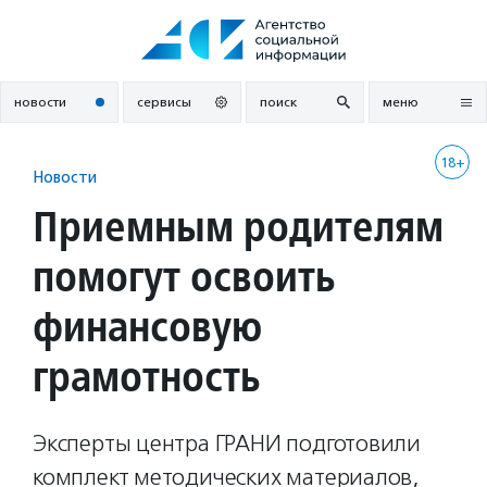
Перейти
к
содержанию
новости
сервисы
поиск
меню
18+
Новости
Приемным родителям
помогут освоить
финансовую
грамотность
Эксперты центра ГРАНИ подготовили
комплект методических материалов,