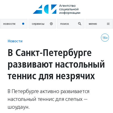
Перейти
к
содержанию
новости
сервисы
поиск
меню
18+
Новости
В Санкт-Петербурге
развивают настольный
теннис для незрячих
В Петербурге активно развивается
настольный теннис для слепых —
шоудаун.