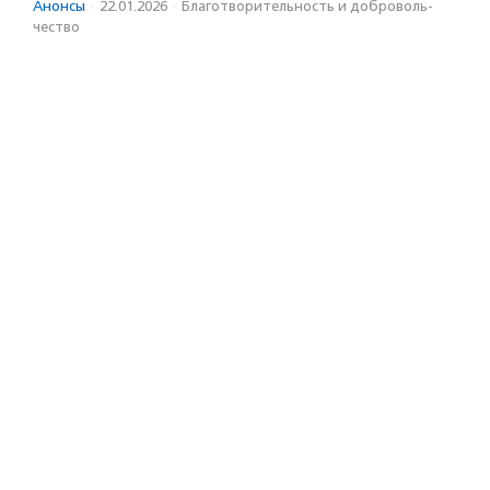
Анонсы
·
22.01.2026
·
Благотвори­тель­ность и доброволь­
чест­во