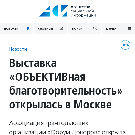
Перейти
к
содержанию
новости
сервисы
поиск
меню
18+
Новости
Выставка
«ОБЪЕКТИВная
благотворительность»
открылась в Москве
Ассоциация грантодающих
организаций «Форум Доноров» открыла