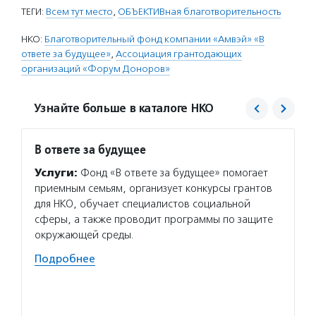
ТЕГИ:
Всем тут место
,
ОБЪЕКТИВная благотворительность
НКО:
Благотворительный фонд компании «Амвэй» «В
ответе за будущее»
,
Ассоциация грантодающих
организаций «Форум Доноров»
Узнайте больше в каталоге НКО
В ответе за будущее
Форум
Услуги:
Фонд «В ответе за будущее» помогает
Услуг
приемным семьям, организует конкурсы грантов
всерос
для НКО, обучает специалистов социальной
отсчет
сферы, а также проводит программы по защите
о благ
окружающей среды.
благот
практи
Подробнее
и соци
ежего
Подро