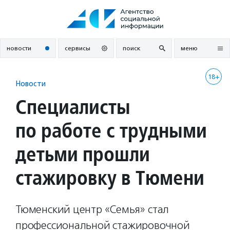
Перейти
к
содержанию
новости
сервисы
поиск
меню
18+
Новости
Специалисты
по работе с трудными
детьми прошли
стажировку в Тюмени
Тюменский центр «Семья» стал
профессиональной стажировочной