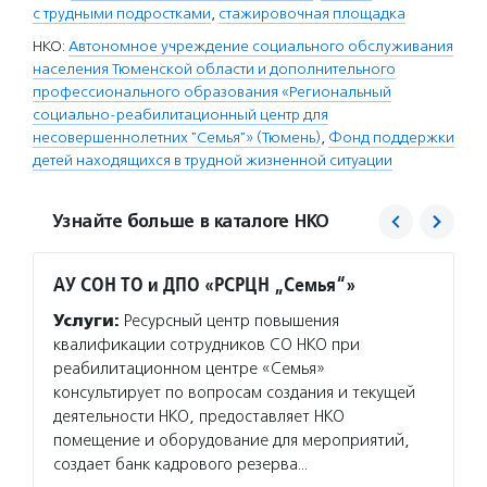
с трудными подростками
,
стажировочная площадка
НКО:
Автономное учреждение социального обслуживания
населения Тюменской области и дополнительного
профессионального образования «Региональный
социально-реабилитационный центр для
несовершеннолетних "Семья"» (Тюмень)
,
Фонд поддержки
детей находящихся в трудной жизненной ситуации
Узнайте больше в каталоге НКО
АУ СОН ТО и ДПО «РСРЦН „Семья“»
Фонд 
в тру
Услуги:
Ресурсный центр повышения
Услуг
квалификации сотрудников СО НКО при
в труд
реабилитационном центре «Семья»
конкур
консультирует по вопросам создания и текущей
Федера
деятельности НКО, предоставляет НКО
образо
помещение и оборудование для мероприятий,
учрежд
создает банк кадрового резерва…