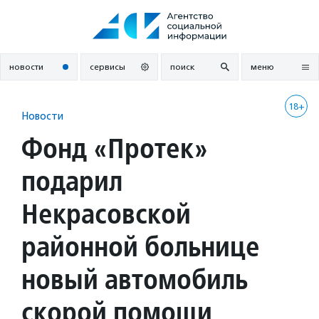
Перейти
к
содержанию
новости
сервисы
поиск
меню
18+
Новости
Фонд «Протек»
подарил
Некрасовской
районной больнице
новый автомобиль
скорой помощи