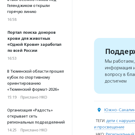
Геленджиком открыли
горячую линию
16:58
Портал поиска доноров
крови для животных
«Одной Крови» заработал
Поддерж
по всей России
16:53
Мы работаем, 
информация и
В Тюменской области прошел
вопросу в бла
кубок по спортивному
достигнем
ориентированию
«Тюменский формат-2026»
15:19
·
Прислано НКО
Южно-Сахалин
Организация «Радость»
открывает сеть
ТЕГИ:
дети с наруше
региональных подразделений
и просвещение
14:25
·
Прислано НКО
НКО:
Региональный 