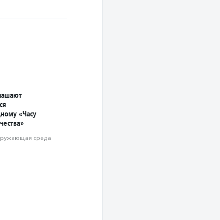
лашают
ся
ному «Часу
чества»
ружающая среда