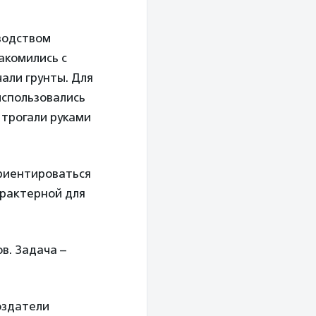
оводством
акомились с
али грунты. Для
использовались
 трогали руками
ориентироваться
арактерной для
в. Задача –
оздатели