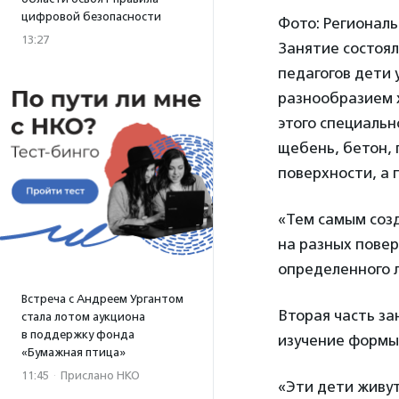
цифровой безопасности
Фото: Регионал
13:27
Занятие состоял
педагогов дети 
разнообразием х
этого специальн
щебень, бетон, 
поверхности, а 
«Тем самым созд
на разных повер
определенного 
Встреча с Андреем Ургантом
Вторая часть за
стала лотом аукциона
в поддержку фонда
изучение формы
«Бумажная птица»
11:45
·
Прислано НКО
«Эти дети живут