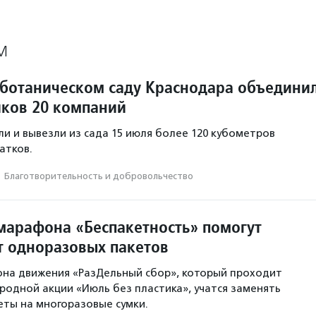
М
 ботаническом саду Краснодара объедини
иков 20 компаний
и и вывезли из сада 15 июля более 120 кубометров
атков.
·
Благотвори­тель­ность и доброволь­чест­во
марафона «Беспакетность» помогут
от одноразовых пакетов
она движения «РазДельный сбор», который проходит
родной акции «Июль без пластика», учатся заменять
ты на многоразовые сумки.