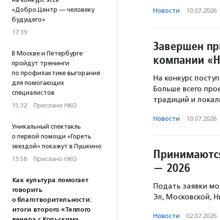
«Добро.Центр — человеку
Новости
·
10.07.2026
будущего»
17:39
Завершен пр
В Москве и Петербурге
компании «
пройдут тренинги
по профилактике выгорания
На конкурс посту
для помогающих
Больше всего про
специалистов
традиций и локал
15:32
·
Прислано НКО
Новости
·
10.07.2026
Уникальный спектакль
о первой помощи «Гореть
звездой» покажут в Пушкино
Принимаются
13:58
·
Прислано НКО
— 2026
Как культура помогает
Подать заявки мо
говорить
Эл, Московской, 
о благотворительности:
итоги второго «Теплого
Новости
·
02.07.2026
вечера с Кольским»