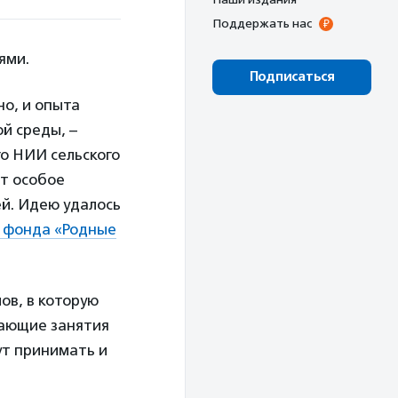
Поддержать нас
лями.
Подписаться
но, и опыта
й среды, –
го НИИ сельского
ет особое
й. Идею удалось
 фонда «Родные
ов, в которую
вающие занятия
ут принимать и