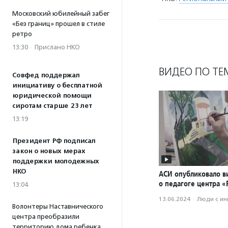
Московский юбилейный забег
«Без границ» прошел в стиле
ретро
13:30
·
Прислано НКО
ВИДЕО ПО ТЕ
Совфед поддержал
инициативу о бесплатной
юридической помощи
сиротам старше 23 лет
13:19
Президент РФ подписал
закон о новых мерах
поддержки молодежных
НКО
АСИ опубликовало в
о педагоге центра 
13:04
13.06.2024
·
Люди с и
Волонтеры Наставнического
центра преобразили
территорию дома ребенка