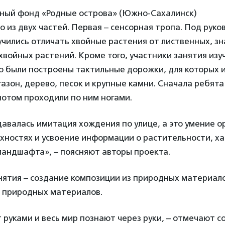
ьный фонд «Родные острова» (Южно-Сахалинск)
о из двух частей. Первая – сенсорная тропа. Под рук
учились отличать хвойные растения от лиственных, зн
войных растений. Кроме того, участники занятия изуч
о были построены тактильные дорожки, для которых 
газон, дерево, песок и крупные камни. Сначала ребята
потом проходили по ним ногами.
авалась имитация хождения по улице, а это умение 
хностях и усвоение информации о растительности, х
ландшафта», – поясняют авторы проекта.
нятия – создание композиции из природных материало
 природных материалов.
 руками и весь мир познают через руки, – отмечают с