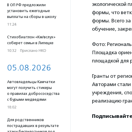
экологической п
В ОП РФ предложили
установить ежегодные
формы, что ветк
выплаты на сборы в школу
формы. Всего за
11:24
обучение, закре
Стихобиатлон «Км/вслух»
соберет семьи в Липецке
Фото: Регионал
10:32
·
Прислано НКО
Площадка ориент
площадкой для 
05.08.2026
Гранты от
регион
Автовладельцы Камчатки
Авторами стали
могут получить стикеры
учреждения, спо
о правилах добрососедства
с бурыми медведями
реализацию гран
18:02
Подписывайте
Для родственников
пострадавших в результате
атаки беспилотников под