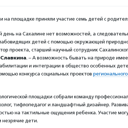
и на площадке приняли участие семь детей с родите
 день на Сахалине нет возможностей, а следователь
лабовидящих детей с помощью окружающей природно
тор проекта, старший научный сотрудник Сахалинско
 Славкина
. – А возможность бывать на природе име
еабилитации и интеграции в общество особенных дете
помощью конкурса социальных проектов
регионального
ологической площадки собрали команду профессионал
колог, тифлопедагог и ландшафтный дизайнер. Разви
остью на тактильные ощущения ребенка. Участие мог
и незрячие дети.