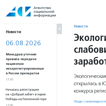
Перейти
к
содержанию
Новости
Новости
Эколог
06.08.2026
слабов
Минздрав уточнил
зарабо
правила передачи
пациентам
незарегистрированных
в России препаратов
Экологическа
17:30
открылась в 
Началась регистрация
конкурса рег
на «Добрый забег» в парке
Победы на Поклонной горе
Люди с инвалидност
17:00