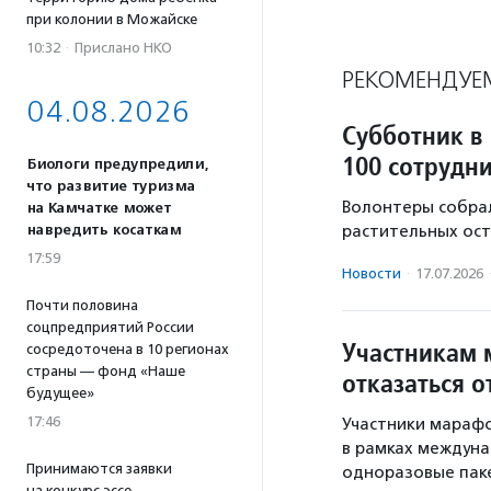
при колонии в Можайске
10:32
·
Прислано НКО
РЕКОМЕНДУЕ
04.08.2026
Субботник в
100 сотрудн
Биологи предупредили,
что развитие туризма
Волонтеры собрал
на Камчатке может
навредить косаткам
растительных ост
17:59
Новости
·
17.07.2026
Почти половина
соцпредприятий России
Участникам 
сосредоточена в 10 регионах
страны — фонд «Наше
отказаться 
будущее»
17:46
Участники мараф
в рамках междуна
Принимаются заявки
одноразовые паке
на конкурс эссе