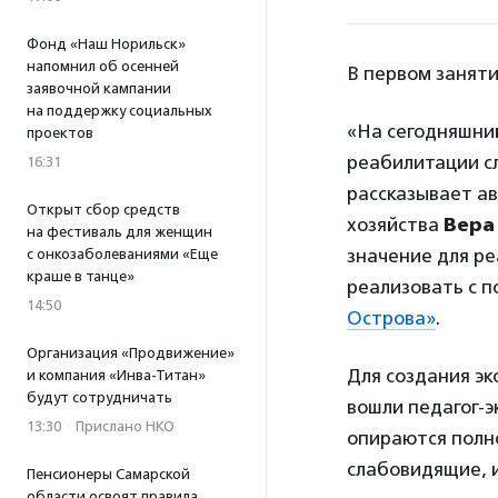
Фонд «Наш Норильск»
напомнил об осенней
В первом заняти
заявочной кампании
на поддержку социальных
«На сегодняшний
проектов
реабилитации с
16:31
рассказывает ав
Открыт сбор средств
хозяйства
Вера
на фестиваль для женщин
значение для р
с онкозаболеваниями «Еще
краше в танце»
реализовать с 
14:50
Острова»
.
Организация «Продвижение»
Для создания эк
и компания «Инва-Титан»
будут сотрудничать
вошли педагог-э
13:30
·
Прислано НКО
опираются полн
слабовидящие, 
Пенсионеры Самарской
области освоят правила