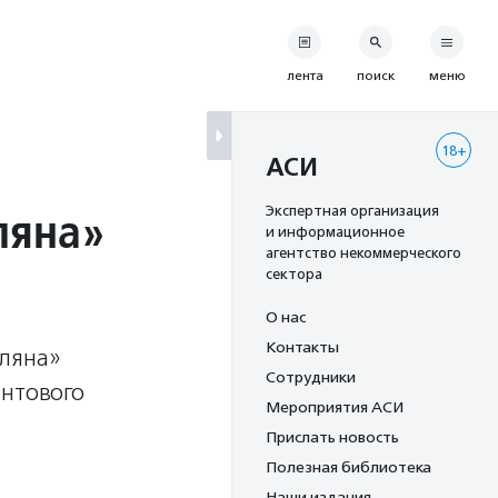
лента
поиск
меню
18+
АСИ
ляна»
Экспертная организация
и информационное
агентство некоммерческого
сектора
О нас
Контакты
оляна»
Сотрудники
антового
Мероприятия АСИ
Прислать новость
Полезная библиотека
Наши издания