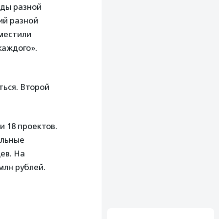
оды разной
ий разной
вместили
 каждого».
ться. Второй
и 18 проектов.
ольные
ев. Н
а
млн рублей.